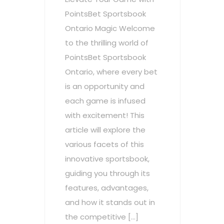
PointsBet Sportsbook
Ontario Magic Welcome
to the thrilling world of
PointsBet Sportsbook
Ontario, where every bet
is an opportunity and
each game is infused
with excitement! This
article will explore the
various facets of this
innovative sportsbook,
guiding you through its
features, advantages,
and how it stands out in
the competitive […]