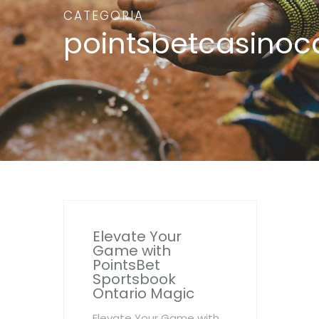
CATEGORIA
pointsbetcasino
Elevate Your
Game with
PointsBet
Sportsbook
Ontario Magic
Elevate Your Game with