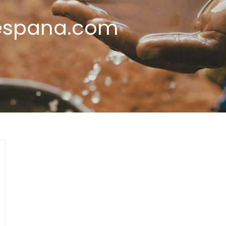
espana.com