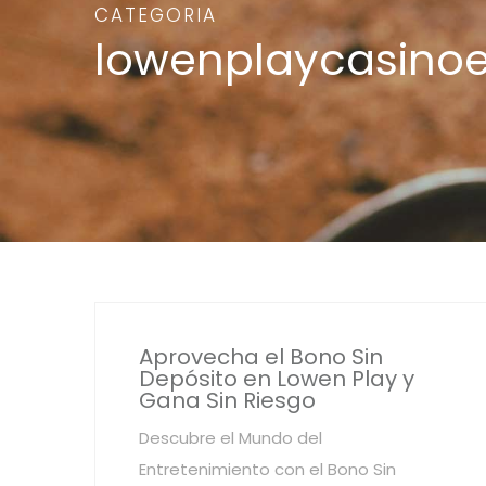
CATEGORIA
lowenplaycasino
Aprovecha el Bono Sin
Depósito en Lowen Play y
Gana Sin Riesgo
Descubre el Mundo del
Entretenimiento con el Bono Sin