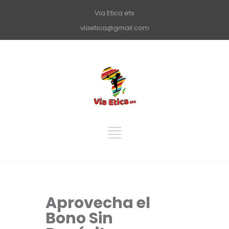
Via Etica ets
viaetica@gmail.com
Aprovecha el
Bono Sin