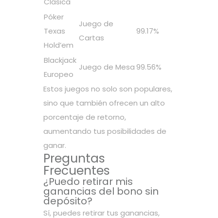
Clásica
Póker
Juego de
Texas
99.17%
Cartas
Hold’em
Blackjack
Juego de Mesa
99.56%
Europeo
Estos juegos no solo son populares,
sino que también ofrecen un alto
porcentaje de retorno,
aumentando tus posibilidades de
ganar.
Preguntas
Frecuentes
¿Puedo retirar mis
ganancias del bono sin
depósito?
Sí, puedes retirar tus ganancias,