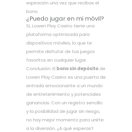
expiración una vez que recibas el
bono.
¿Puedo jugar en mi móvil?
Sí, Lowen Play Casino tiene una
plataforma optimizada para
dispositivos móviles, lo que te
permite disfrutar de tus juegos
favoritos en cualquier lugar.
Conclusión: El
bono sin depósito
de
Lowen Play Casino es una puerta de
entrada emocionante a un mundo
de entretenimiento y potenciales
ganancias. Con un registro sencillo
y la posibilidad de jugar sin riesgo,
no hay mejor momento para unirte
a la diversión. ¿A qué esperas?