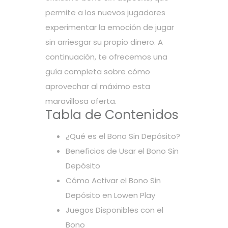
permite a los nuevos jugadores
experimentar la emoción de jugar
sin arriesgar su propio dinero. A
continuación, te ofrecemos una
guía completa sobre cómo
aprovechar al máximo esta
maravillosa oferta.
Tabla de Contenidos
¿Qué es el Bono Sin Depósito?
Beneficios de Usar el Bono Sin
Depósito
Cómo Activar el Bono Sin
Depósito en Lowen Play
Juegos Disponibles con el
Bono