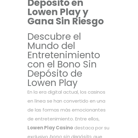
Depósito en
Lowen Play y
Gana Sin Riesgo
Descubre el
Mundo del
Entretenimiento
con el Bono Sin
Depósito de
Lowen Play
En la era digital actual, los casinos
en línea se han convertido en una
de las formas más emocionantes
de entretenimiento. Entre ellos,
Lowen Play Casino
destaca por su
exclusivo
bono sin depósito
, que