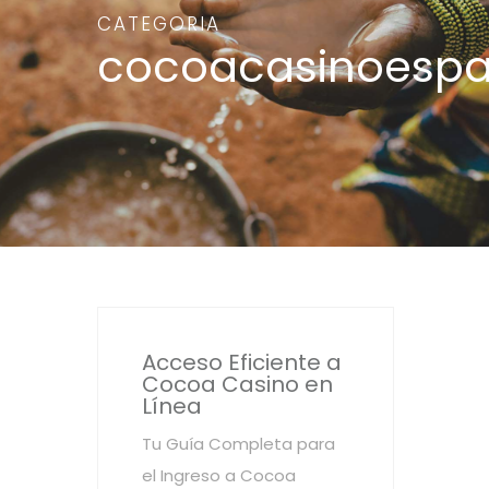
CATEGORIA
cocoacasinoespa
Acceso Eficiente a
Cocoa Casino en
Línea
Tu Guía Completa para
el Ingreso a Cocoa