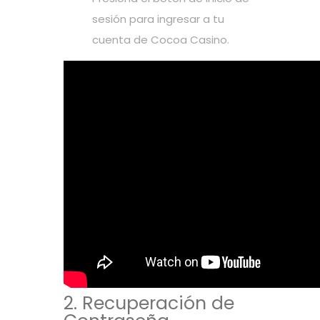
sesión para ingresar a tu
cuenta de Cocoa Casino.
2. Recuperación de