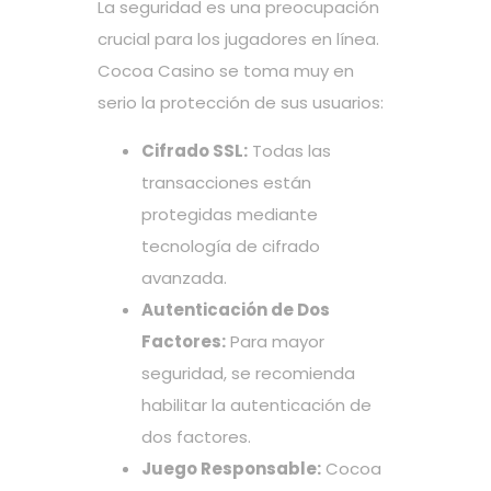
La seguridad es una preocupación
crucial para los jugadores en línea.
Cocoa Casino se toma muy en
serio la protección de sus usuarios:
Cifrado SSL:
Todas las
transacciones están
protegidas mediante
tecnología de cifrado
avanzada.
Autenticación de Dos
Factores:
Para mayor
seguridad, se recomienda
habilitar la autenticación de
dos factores.
Juego Responsable:
Cocoa