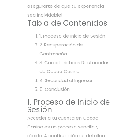
asegurarte de que tu experiencia
sea inolvidable!
Tabla de Contenidos
1. Proceso de Inicio de Sesión
2. Recuperación de
Contraseña
3. Características Destacadas
de Cocoa Casino
4. Seguridad al Ingresar
5. Conclusión
1. Proceso de Inicio de
Sesión
Acceder a tu cuenta en Cocoa
Casino es un proceso sencillo y
rápido. A continuación se detallan