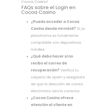
Cocoa Casino!
FAQs sobre el Login en
Cocoa Casino
¿Puedo acceder a Cocoa
Casino desde mi móvil?
Sí, la
plataforma es totalmente
compatible con dispositivos
móviles.
¿Qué debo hacer si no
recibo el correo de
recuperación?
Verifica tu
carpeta de spam y asegúrate
de que la dirección de correo
electrónico sea la correcta.
¿Cocoa Casino ofrece
atención al cliente en