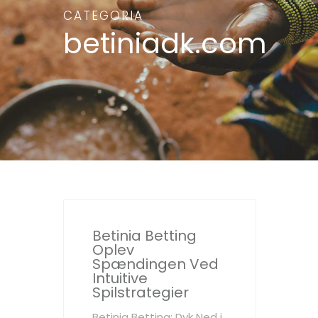
CATEGORIA
betiniadk.com
Betinia Betting
Oplev
Spændingen Ved
Intuitive
Spilstrategier
Betinia Betting: Dyk Ned i