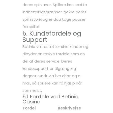
deres spilvaner. Spillere kan sætte
indbetalingsgrænser, tjekke deres
spilhistorik og endda tage pauser
fra spillet.
5. Kundefordele og
Support
Betinia værdsætter sine kunder og
tilbyder en række fordele som en
del af deres service. Deres
kundesupport er tilgængelig
døgnet rundt via live chat og e-
mail, så spillere kan få hjælp når
som helst.
5.1 Fordele ved Betinia
Casino
Fordel
Beskrivelse