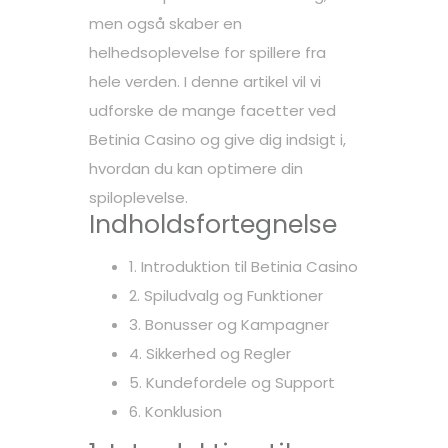
men også skaber en
helhedsoplevelse for spillere fra
hele verden. I denne artikel vil vi
udforske de mange facetter ved
Betinia Casino og give dig indsigt i,
hvordan du kan optimere din
spiloplevelse.
Indholdsfortegnelse
1. Introduktion til Betinia Casino
2. Spiludvalg og Funktioner
3. Bonusser og Kampagner
4. Sikkerhed og Regler
5. Kundefordele og Support
6. Konklusion