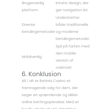
Brugervenlig
Intuitiv design, der
platform
gør navigation let.
Understøtter
Diverse
både traditionelle
betalingsmetoder
og moderne
betalingsmetoder.
Spil på farten med
den mobile
Mobilvenlig
version af
casinoet.
6. Konklusion
Alt i alt er Betinia Casino et
fremragende valg for dem, der
søger en spændende og sikker
online bettingoplevelse. Med et
bredt udvalg af spil, attraktive