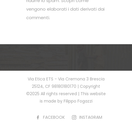
ridurre lo spam.
Scopri come
vengono elaborati i dati derivati dai
commenti
.
Via Etica ETS - Via Cremona 3 Brescia
25124, CF 98180180170 | Copyright
©2025 All rights reserved | This website
is made by Filippo Fogazzi
FACEBOOK
INSTAGRAM