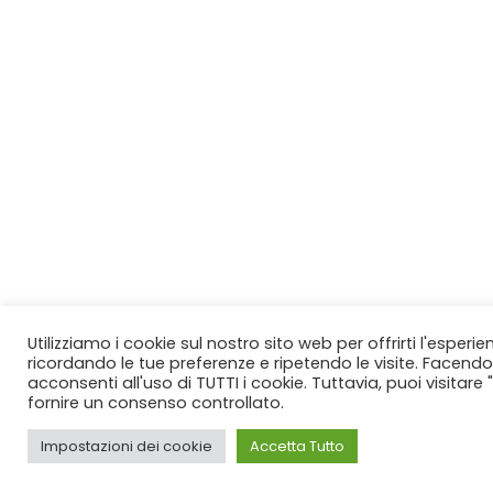
Utilizziamo i cookie sul nostro sito web per offrirti l'esperi
ricordando le tue preferenze e ripetendo le visite. Facendo 
acconsenti all'uso di TUTTI i cookie. Tuttavia, puoi visitare
fornire un consenso controllato.
Impostazioni dei cookie
Accetta Tutto