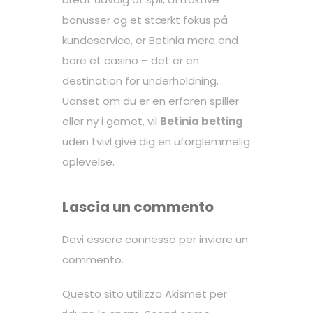
bonusser og et stærkt fokus på
kundeservice, er Betinia mere end
bare et casino – det er en
destination for underholdning.
Uanset om du er en erfaren spiller
eller ny i gamet, vil
Betinia betting
uden tvivl give dig en uforglemmelig
oplevelse.
Lascia un commento
Devi essere
connesso
per inviare un
commento.
Questo sito utilizza Akismet per