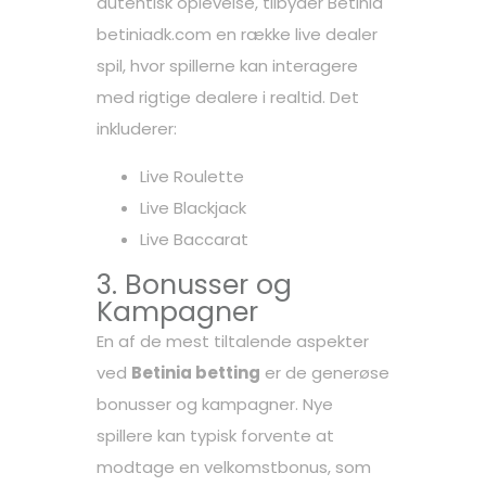
autentisk oplevelse, tilbyder Betinia
betiniadk.com
en række live dealer
spil, hvor spillerne kan interagere
med rigtige dealere i realtid. Det
inkluderer:
Live Roulette
Live Blackjack
Live Baccarat
3. Bonusser og
Kampagner
En af de mest tiltalende aspekter
ved
Betinia betting
er de generøse
bonusser og kampagner. Nye
spillere kan typisk forvente at
modtage en velkomstbonus, som