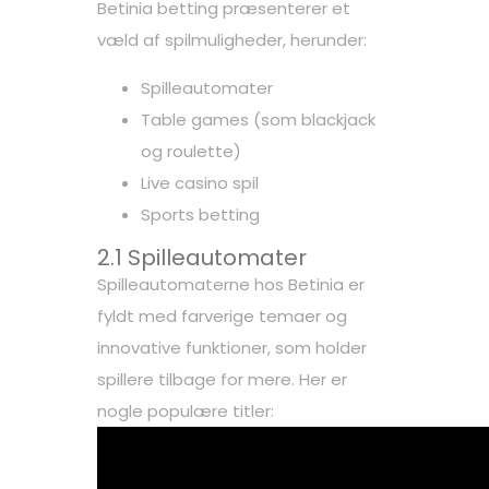
Betinia betting præsenterer et
væld af spilmuligheder, herunder:
Spilleautomater
Table games (som blackjack
og roulette)
Live casino spil
Sports betting
2.1 Spilleautomater
Spilleautomaterne hos Betinia er
fyldt med farverige temaer og
innovative funktioner, som holder
spillere tilbage for mere. Her er
nogle populære titler: