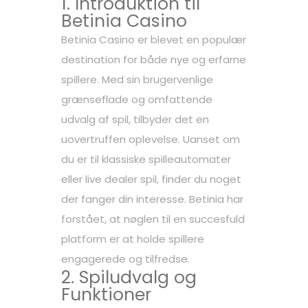
1. Introduktion til
Betinia Casino
Betinia Casino er blevet en populær
destination for både nye og erfarne
spillere. Med sin brugervenlige
grænseflade og omfattende
udvalg af spil, tilbyder det en
uovertruffen oplevelse. Uanset om
du er til klassiske spilleautomater
eller live dealer spil, finder du noget
der fanger din interesse. Betinia har
forstået, at nøglen til en succesfuld
platform er at holde spillere
engagerede og tilfredse.
2. Spiludvalg og
Funktioner