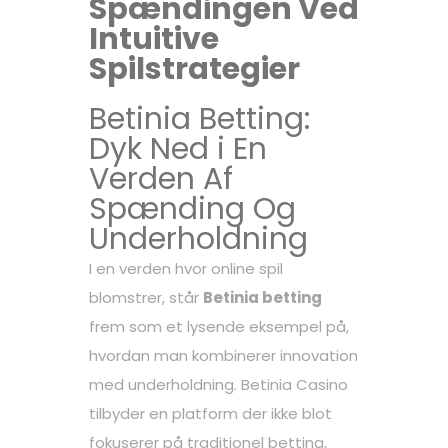
Spændingen Ved
Intuitive
Spilstrategier
Betinia Betting:
Dyk Ned i En
Verden Af
Spænding Og
Underholdning
I en verden hvor online spil
blomstrer, står
Betinia betting
frem som et lysende eksempel på,
hvordan man kombinerer innovation
med underholdning. Betinia Casino
tilbyder en platform der ikke blot
fokuserer på traditionel betting,