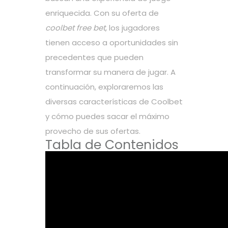
enriquecida. Con su oferta de
coolbet free bet
, los jugadores
tienen acceso a oportunidades sin
precedentes que pueden
transformar su manera de jugar. A
continuación, exploraremos las
diversas características de Coolbet
y cómo puedes sacar el máximo
provecho de sus ofertas.
Tabla de Contenidos