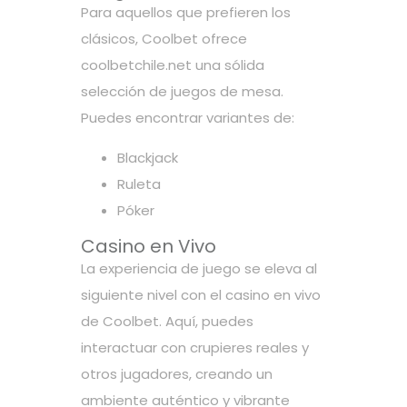
Para aquellos que prefieren los
clásicos, Coolbet ofrece
coolbetchile.net
una sólida
selección de juegos de mesa.
Puedes encontrar variantes de:
Blackjack
Ruleta
Póker
Casino en Vivo
La experiencia de juego se eleva al
siguiente nivel con el casino en vivo
de Coolbet. Aquí, puedes
interactuar con crupieres reales y
otros jugadores, creando un
ambiente auténtico y vibrante