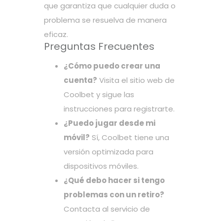
que garantiza que cualquier duda o
problema se resuelva de manera
eficaz.
Preguntas Frecuentes
¿Cómo puedo crear una
cuenta?
Visita el sitio web de
Coolbet y sigue las
instrucciones para registrarte.
¿Puedo jugar desde mi
móvil?
Sí, Coolbet tiene una
versión optimizada para
dispositivos móviles.
¿Qué debo hacer si tengo
problemas con un retiro?
Contacta al servicio de