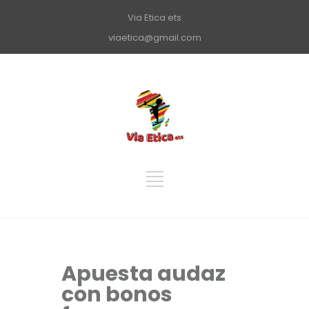
Via Etica ets
viaetica@gmail.com
Apuesta audaz
con bonos