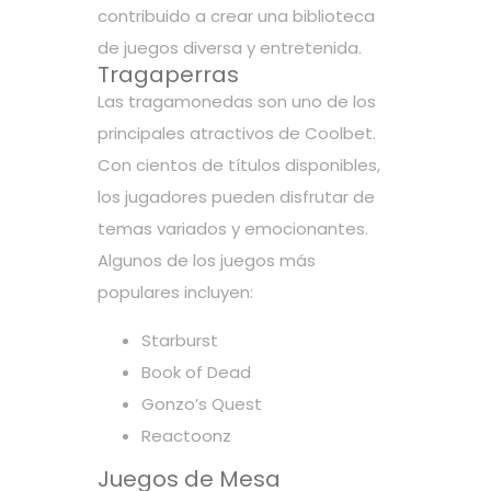
contribuido a crear una biblioteca
de juegos diversa y entretenida.
Tragaperras
Las tragamonedas son uno de los
principales atractivos de Coolbet.
Con cientos de títulos disponibles,
los jugadores pueden disfrutar de
temas variados y emocionantes.
Algunos de los juegos más
populares incluyen:
Starburst
Book of Dead
Gonzo’s Quest
Reactoonz
Juegos de Mesa