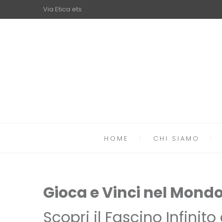
Via Etica ets
HOME
CHI SIAMO
Gioca e Vinci nel Mondo
Scopri il Fascino Infini