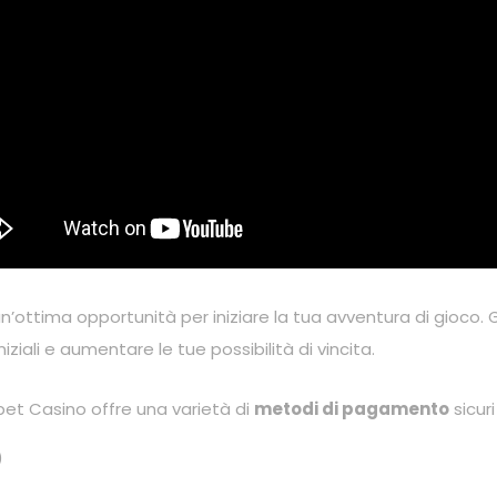
n’ottima opportunità per iniziare la tua avventura di gioco.
ziali e aumentare le tue possibilità di vincita.
nbet Casino offre una varietà di
metodi di pagamento
sicuri
)