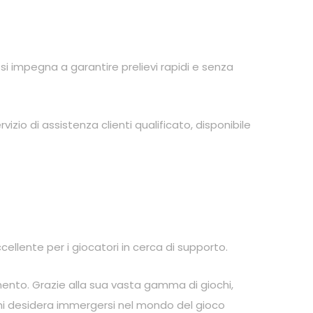
i impegna a garantire prelievi rapidi e senza
zio di assistenza clienti qualificato, disponibile
ellente per i giocatori in cerca di supporto.
imento. Grazie alla sua vasta gamma di giochi,
 chi desidera immergersi nel mondo del gioco