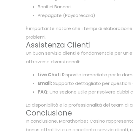
Bonifici Bancari
Prepagate (Paysafecard)
È importante notare che i tempi di elaborazione 
problemi.
Assistenza Clienti
Un buon servizio clienti è fondamentale per un’es
attraverso diversi canali:
Live Chat:
Risposte immediate per le doma
Email:
Supporto dettagliato per questioni
FAQ:
Una sezione utile per risolvere dubb
La disponibilità e la professionalità del team di
Conclusione
In conclusione, Marathonbet Casino rappresent
bonus attrattivi e un eccellente servizio client