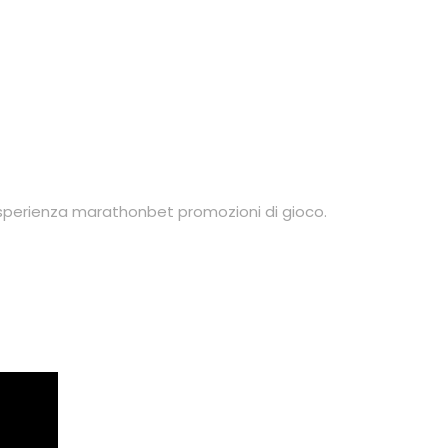
esperienza
marathonbet promozioni
di gioco.