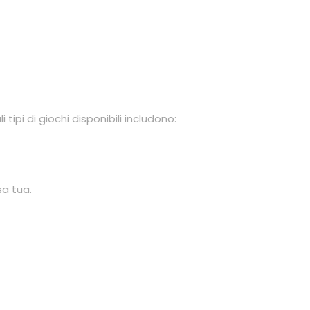
tipi di giochi disponibili includono:
sa tua.