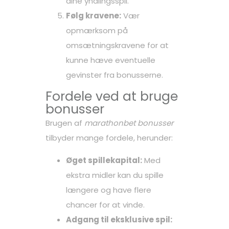
dine yndlingsspil.
Følg kravene:
Vær
opmærksom på
omsætningskravene for at
kunne hæve eventuelle
gevinster fra bonusserne.
Fordele ved at bruge
bonusser
Brugen af
marathonbet bonusser
tilbyder mange fordele, herunder:
Øget spillekapital:
Med
ekstra midler kan du spille
længere og have flere
chancer for at vinde.
Adgang til eksklusive spil: