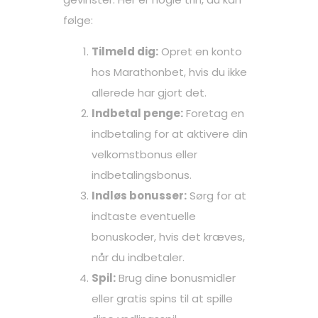
følge:
Tilmeld dig:
Opret en konto
hos Marathonbet, hvis du ikke
allerede har gjort det.
Indbetal penge:
Foretag en
indbetaling for at aktivere din
velkomstbonus eller
indbetalingsbonus.
Indløs bonusser:
Sørg for at
indtaste eventuelle
bonuskoder, hvis det kræves,
når du indbetaler.
Spil:
Brug dine bonusmidler
eller gratis spins til at spille