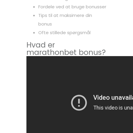
Fordele ved at bruge bonusser
Tips til at maksimere din
bonus
Ofte stillede spørgsmål
Hvad er
marathonbet bonus?