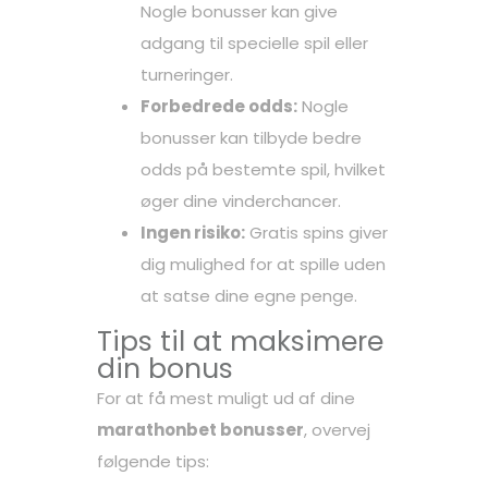
Nogle bonusser kan give
adgang til specielle spil eller
turneringer.
Forbedrede odds:
Nogle
bonusser kan tilbyde bedre
odds på bestemte spil, hvilket
øger dine vinderchancer.
Ingen risiko:
Gratis spins giver
dig mulighed for at spille uden
at satse dine egne penge.
Tips til at maksimere
din bonus
For at få mest muligt ud af dine
marathonbet bonusser
, overvej
følgende tips: