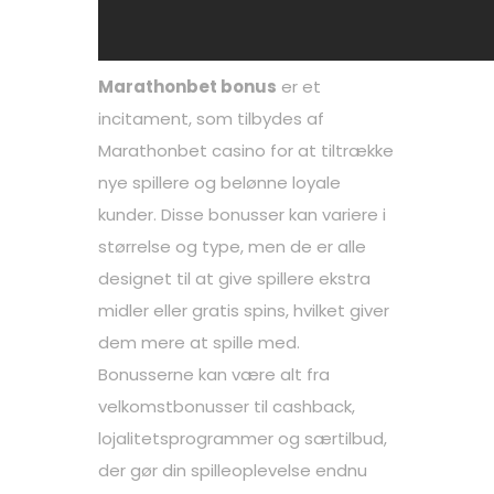
Marathonbet bonus
er et
incitament, som tilbydes af
Marathonbet casino for at tiltrække
nye spillere og belønne loyale
kunder. Disse bonusser kan variere i
størrelse og type, men de er alle
designet til at give spillere ekstra
midler eller gratis spins, hvilket giver
dem mere at spille med.
Bonusserne kan være alt fra
velkomstbonusser til cashback,
lojalitetsprogrammer og særtilbud,
der gør din spilleoplevelse endnu