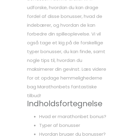
udforske, hvordan du kan drage
fordel af disse bonusser, hvad de
indebærer, og hvordan de kan
forbedre din spilleoplevelse. Vi vil
også tage et kig på de forskellige
typer bonusser, du kan finde, samt
nogle tips til, hvordan du
maksimerer din gevinst. Læs videre
for at opdage hemmelighederne
bag Marathonbets fantastiske
tilbud!
Indholdsfortegnelse
Hvad er marathonbet bonus?
Typer af bonusser
Hvordan bruger du bonusser?