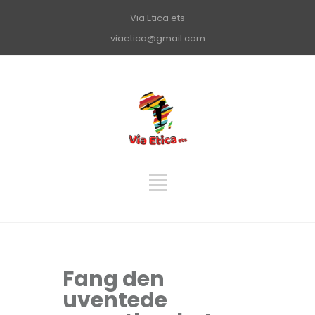
Via Etica ets
viaetica@gmail.com
Fang den
uventede