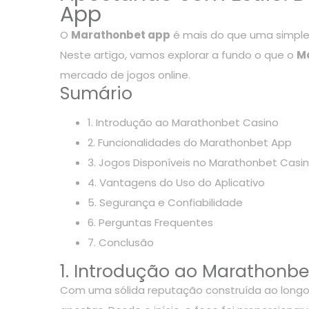
App
O
Marathonbet app
é mais do que uma simple
Neste artigo, vamos explorar a fundo o que o
M
mercado de jogos online.
Sumário
1. Introdução ao Marathonbet Casino
2. Funcionalidades do Marathonbet App
3. Jogos Disponíveis no Marathonbet Casi
4. Vantagens do Uso do Aplicativo
5. Segurança e Confiabilidade
6. Perguntas Frequentes
7. Conclusão
1. Introdução ao Marathonbe
Com uma sólida reputação construída ao longo