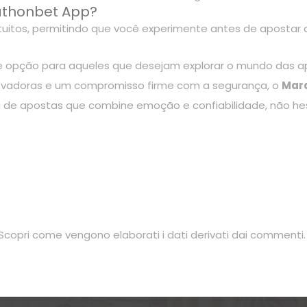
athonbet App?
itos, permitindo que você experimente antes de apostar di
 opção para aqueles que desejam explorar o mundo das a
inovadoras e um compromisso firme com a segurança, o
Mara
ia de apostas que combine emoção e confiabilidade, não h
Scopri come vengono elaborati i dati derivati dai commenti
.