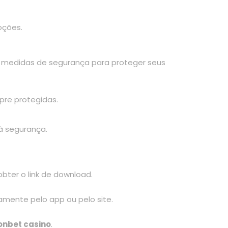
oções.
 medidas de segurança para proteger seus
pre protegidas.
à segurança.
obter o link de download.
mente pelo app ou pelo site.
nbet casino
.