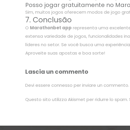
Posso jogar gratuitamente no Mar
Sim, muitos jogos oferecem modos de jogo gratu
7. Conclusão
O
Marathonbet app
representa uma excelente
extensa variedade de jogos, funcionalidades 
líderes no setor. Se você busca uma experiênc
Aproveite suas apostas e boa sorte!
Lascia un commento
Devi essere
connesso
per inviare un commento.
Questo sito utilizza Akismet per ridurre lo spam.