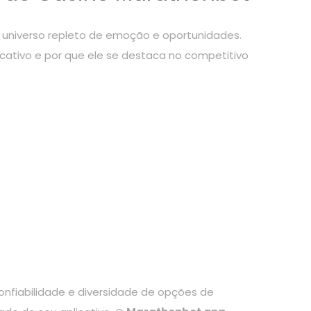
universo repleto de emoção e oportunidades.
cativo e por que ele se destaca no competitivo
onfiabilidade e diversidade de opções de