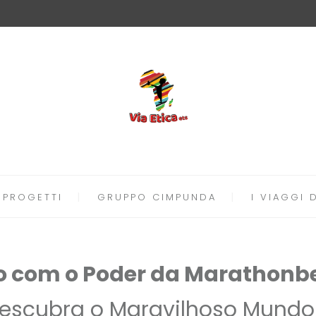
PROGETTI
GRUPPO CIMPUNDA
I VIAGGI 
 com o Poder da Marathonb
Descubra o Maravilhoso Mund