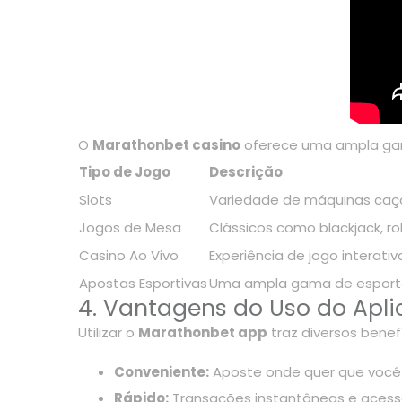
O
Marathonbet casino
oferece uma ampla gam
Tipo de Jogo
Descrição
Slots
Variedade de máquinas caça
Jogos de Mesa
Clássicos como blackjack, ro
Casino Ao Vivo
Experiência de jogo interati
Apostas Esportivas
Uma ampla gama de esportes,
4. Vantagens do Uso do Apli
Utilizar o
Marathonbet app
traz diversos benef
Conveniente:
Aposte onde quer que você 
Rápido:
Transações instantâneas e acesso