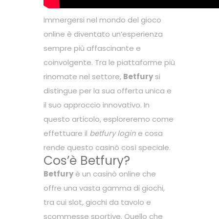
Immergersi nel mondo del gioco
online è diventato un’esperienza
sempre più affascinante e
coinvolgente. Tra le piattaforme più
rinomate nel settore,
Betfury
si
distingue per la sua offerta unica e
il suo approccio innovativo. In
questo articolo, esploreremo come
effettuare il
betfury login
e cosa
rende questo casinò così speciale.
Cos’è Betfury?
Betfury
è un casinò online che
offre una vasta gamma di giochi,
tra cui slot, giochi da tavolo e
scommesse sportive. Quello che