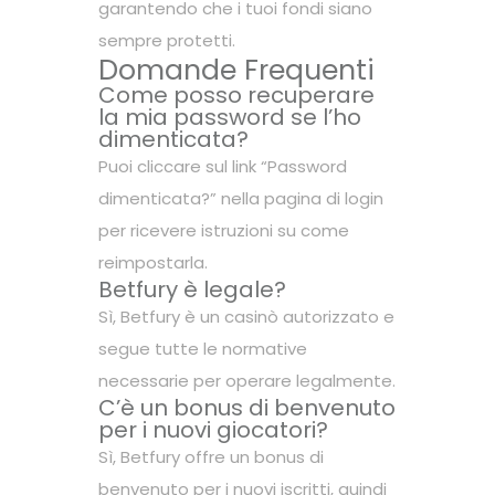
garantendo che i tuoi fondi siano
sempre protetti.
Domande Frequenti
Come posso recuperare
la mia password se l’ho
dimenticata?
Puoi cliccare sul link “Password
dimenticata?” nella pagina di login
per ricevere istruzioni su come
reimpostarla.
Betfury è legale?
Sì, Betfury è un casinò autorizzato e
segue tutte le normative
necessarie per operare legalmente.
C’è un bonus di benvenuto
per i nuovi giocatori?
Sì, Betfury offre un bonus di
benvenuto per i nuovi iscritti, quindi