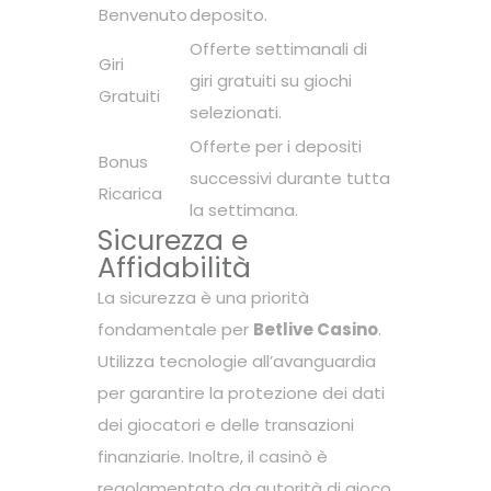
Benvenuto
deposito.
Offerte settimanali di
Giri
giri gratuiti su giochi
Gratuiti
selezionati.
Offerte per i depositi
Bonus
successivi durante tutta
Ricarica
la settimana.
Sicurezza e
Affidabilità
La sicurezza è una priorità
fondamentale per
Betlive Casino
.
Utilizza tecnologie all’avanguardia
per garantire la protezione dei dati
dei giocatori e delle transazioni
finanziarie. Inoltre, il casinò è
regolamentato da autorità di gioco