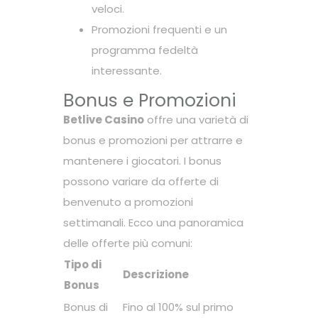
veloci.
Promozioni frequenti e un
programma fedeltà
interessante.
Bonus e Promozioni
Betlive Casino
offre una varietà di
bonus e promozioni per attrarre e
mantenere i giocatori. I bonus
possono variare da offerte di
benvenuto a promozioni
settimanali. Ecco una panoramica
delle offerte più comuni:
Tipo di
Descrizione
Bonus
Bonus di
Fino al 100% sul primo