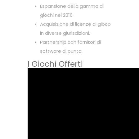
Espansione della gamma di
giochi nel 2016.
Acquisizione di licenze di gioco
in diverse giurisdizioni.
Partnership con fornitori di
software di punta.
I Giochi Offerti