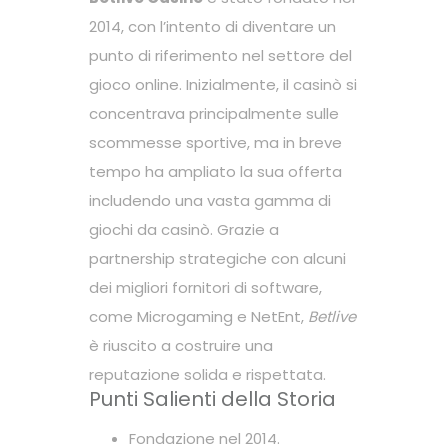
2014, con l’intento di diventare un
punto di riferimento nel settore del
gioco online. Inizialmente, il casinò si
concentrava principalmente sulle
scommesse sportive, ma in breve
tempo ha ampliato la sua offerta
includendo una vasta gamma di
giochi da casinò. Grazie a
partnership strategiche con alcuni
dei migliori fornitori di software,
come Microgaming e NetEnt,
Betlive
è riuscito a costruire una
reputazione solida e rispettata.
Punti Salienti della Storia
Fondazione nel 2014.