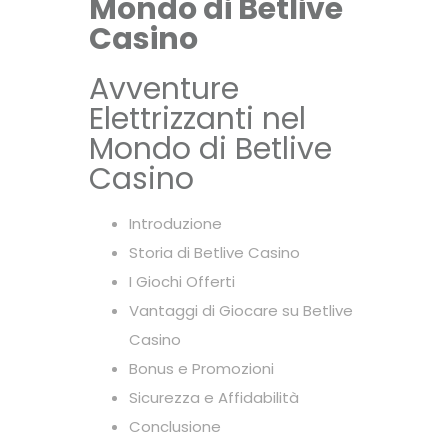
Mondo di Betlive
Casino
Avventure
Elettrizzanti nel
Mondo di Betlive
Casino
Introduzione
Storia di Betlive Casino
I Giochi Offerti
Vantaggi di Giocare su Betlive
Casino
Bonus e Promozioni
Sicurezza e Affidabilità
Conclusione