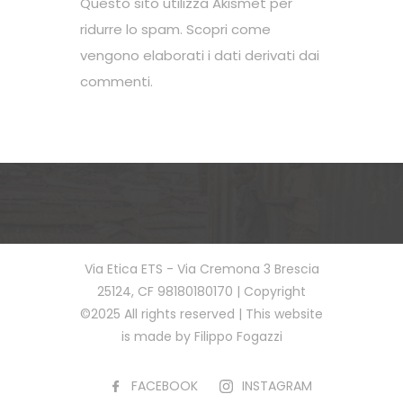
Questo sito utilizza Akismet per
ridurre lo spam.
Scopri come
vengono elaborati i dati derivati dai
commenti
.
Via Etica ETS - Via Cremona 3 Brescia
25124, CF 98180180170 | Copyright
©2025 All rights reserved | This website
is made by Filippo Fogazzi
FACEBOOK
INSTAGRAM