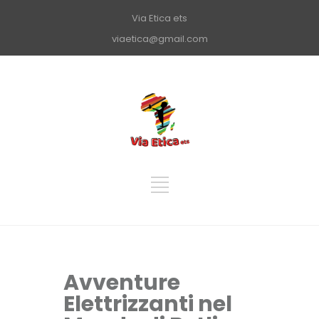
Via Etica ets
viaetica@gmail.com
Avventure
Elettrizzanti nel