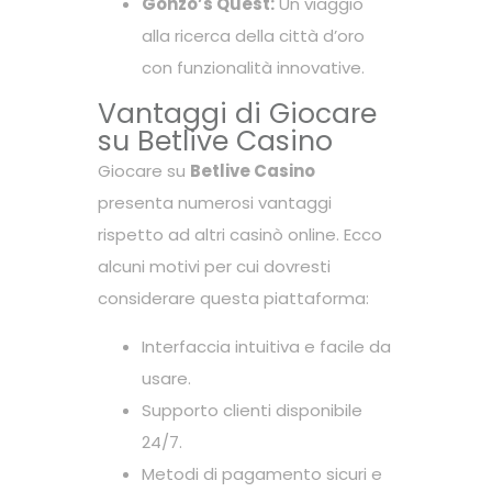
Gonzo’s Quest:
Un viaggio
alla ricerca della città d’oro
con funzionalità innovative.
Vantaggi di Giocare
su Betlive Casino
Giocare su
Betlive Casino
presenta numerosi vantaggi
rispetto ad altri casinò online. Ecco
alcuni motivi per cui dovresti
considerare questa piattaforma:
Interfaccia intuitiva e facile da
usare.
Supporto clienti disponibile
24/7.
Metodi di pagamento sicuri e