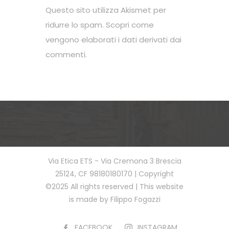
Questo sito utilizza Akismet per
ridurre lo spam.
Scopri come
vengono elaborati i dati derivati dai
commenti
.
Via Etica ETS - Via Cremona 3 Brescia
25124, CF 98180180170 | Copyright
©2025 All rights reserved | This website
is made by Filippo Fogazzi
FACEBOOK
INSTAGRAM