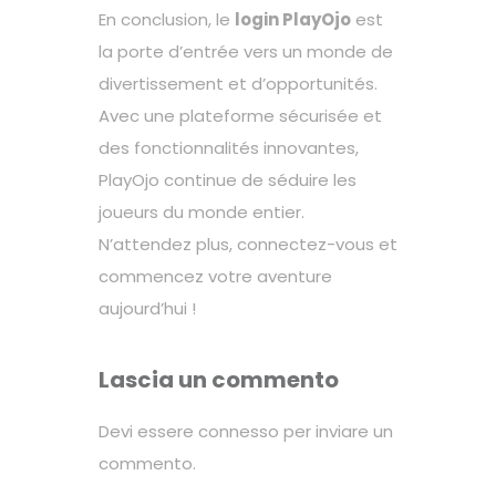
En conclusion, le
login PlayOjo
est
la porte d’entrée vers un monde de
divertissement et d’opportunités.
Avec une plateforme sécurisée et
des fonctionnalités innovantes,
PlayOjo continue de séduire les
joueurs du monde entier.
N’attendez plus, connectez-vous et
commencez votre aventure
aujourd’hui !
Lascia un commento
Devi essere
connesso
per inviare un
commento.