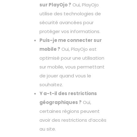
sur PlayOjo ?
Oui, PlayOjo
utilise des technologies de
sécurité avancées pour
protéger vos informations.
Puis-je me connecter sur
mobile ?
Oui, PlayOjo est
optimisé pour une utilisation
sur mobile, vous permettant
de jouer quand vous le
souhaitez.
Y a-t-il des restrictions
géographiques ?
Oui,
certaines régions peuvent
avoir des restrictions d’accès
au site.