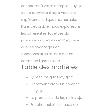
connecter à votre compte PlayOjo
est la première étape vers une
expérience ludique mémorable.
Dans cet article, nous explorerons
les différentes facettes du
processus de
login PlayOjo
, ainsi
que les avantages et
fonctionnalités offerts par ce
casino en ligne unique.
Table des matières
Qu’est-ce que PlayOjo ?
Comment créer un compte
PlayOjo
Le processus de login PlayOjo
Fonctionnalités uniques de