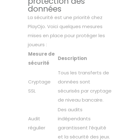
protection des
données
La sécurité est une priorité chez
PlayOjo. Voici quelques mesures
mises en place pour protéger les
joueurs :
Mesure de
Description
sécurité
Tous les transferts de
Cryptage
données sont
SSL
sécurisés par cryptage
de niveau bancaire.
Des audits
Audit
indépendants
régulier
garantissent l’équité
et la sécurité des jeux.