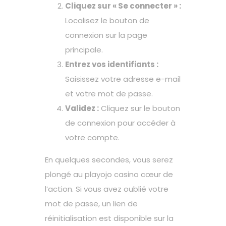
Cliquez sur « Se connecter » :
Localisez le bouton de
connexion sur la page
principale.
Entrez vos identifiants :
Saisissez votre adresse e-mail
et votre mot de passe.
Validez :
Cliquez sur le bouton
de connexion pour accéder à
votre compte.
En quelques secondes, vous serez
plongé au
playojo casino
cœur de
l’action. Si vous avez oublié votre
mot de passe, un lien de
réinitialisation est disponible sur la