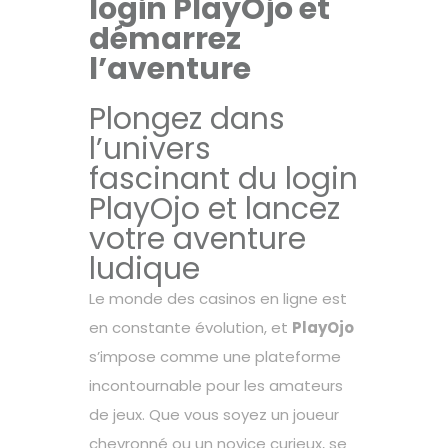
login PlayOjo et
démarrez
l’aventure
Plongez dans
l’univers
fascinant du login
PlayOjo et lancez
votre aventure
ludique
Le monde des casinos en ligne est
en constante évolution, et
PlayOjo
s’impose comme une plateforme
incontournable pour les amateurs
de jeux. Que vous soyez un joueur
chevronné ou un novice curieux, se