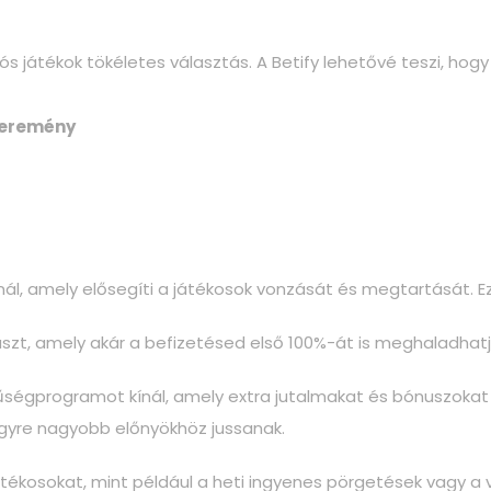
ós játékok tökéletes választás. A Betify lehetővé teszi, hog
yeremény
ál, amely elősegíti a játékosok vonzását és megtartását. E
szt, amely akár a befizetésed első 100%-át is meghaladhatj
ségprogramot kínál, amely extra jutalmakat és bónuszokat ta
egyre nagyobb előnyökhöz jussanak.
ékosokat, mint például a heti ingyenes pörgetések vagy a 