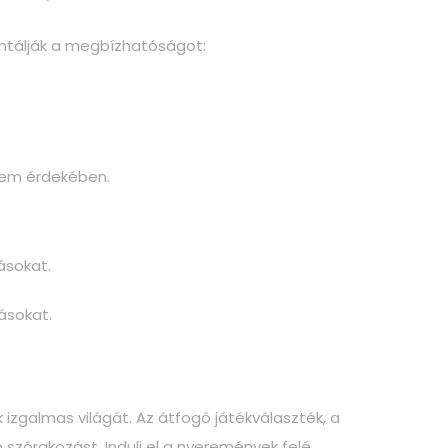
antálják a megbízhatóságot:
elem érdekében.
ásokat.
ásokat.
 izgalmas világát. Az átfogó játékválaszték, a
zórakozást. Indulj el a nyeremények felé