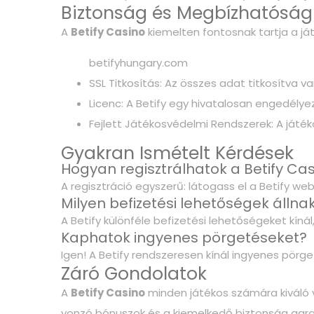
Biztonság és Megbízhatóság
A
Betify Casino
kiemelten fontosnak tartja a j
betifyhungary.com
SSL Titkosítás: Az összes adat titkosítva 
Licenc: A Betify egy hivatalosan engedély
Fejlett Játékosvédelmi Rendszerek: A játé
Gyakran Ismételt Kérdések
Hogyan regisztrálhatok a Betify Ca
A regisztráció egyszerű: látogass el a Betify web
Milyen befizetési lehetőségek állna
A Betify különféle befizetési lehetőségeket kíná
Kaphatok ingyenes pörgetéseket?
Igen! A Betify rendszeresen kínál ingyenes pörg
Záró Gondolatok
A
Betify Casino
minden játékos számára kiváló vá
vonzó bónuszok és a kiemelkedő biztonság garan