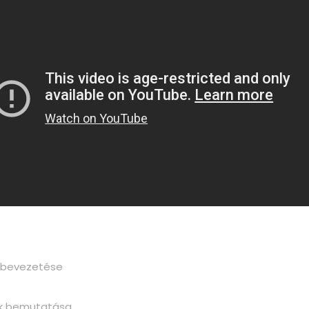
k bevezetése
kok bemutatása