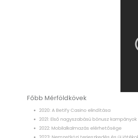
Főbb Mérföldkövek
2020: A Betify Casino elindítása
2021: Első nagyszabású bónusz kampányo
2022: Mobilalkalmazás elérhetősége
2023: Nemzetközi terjeszkedés és új játé