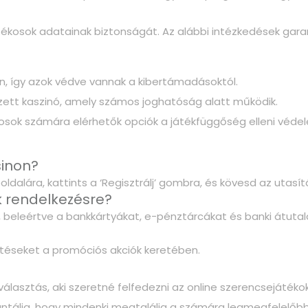
átékosok adatainak biztonságát. Az alábbi intézkedések gar
van, így azok védve vannak a kibertámadásoktól.
ezett kaszinó, amely számos joghatóság alatt működik.
kosok számára elérhetők opciók a játékfüggőség elleni véd
sinon?
oldalára, kattints a ‘Regisztrálj’ gombra, és kövesd az utasít
k rendelkezésre?
l, beleértve a bankkártyákat, e-pénztárcákat és banki átutal
etéseket a promóciós akciók keretében.
lasztás, aki szeretné felfedezni az online szerencsejátékok
tálja, hogy mindenki megtalálja a számára legmegfelelőbb s