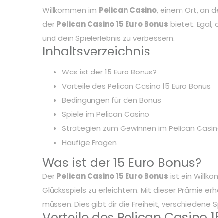
Willkommen im
Pelican Casino
, einem Ort, an 
der
Pelican Casino 15 Euro Bonus
bietet. Egal,
und dein Spielerlebnis zu verbessern.
Inhaltsverzeichnis
Was ist der 15 Euro Bonus?
Vorteile des Pelican Casino 15 Euro Bonus
Bedingungen für den Bonus
Spiele im Pelican Casino
Strategien zum Gewinnen im Pelican Casin
Häufige Fragen
Was ist der 15 Euro Bonus?
Der
Pelican Casino 15 Euro Bonus
ist ein Willk
Glücksspiels zu erleichtern. Mit dieser Prämie er
müssen. Dies gibt dir die Freiheit, verschiedene 
Vorteile des Pelican Casino 