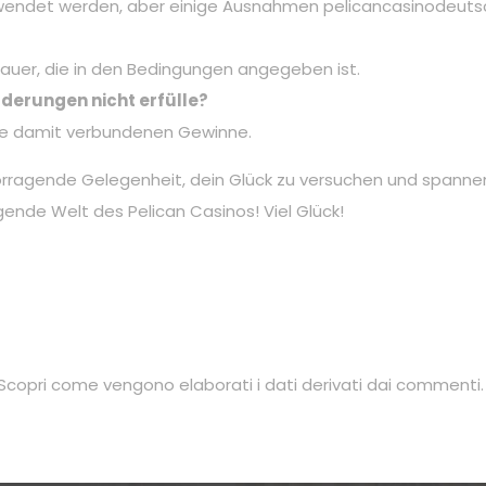
erwendet werden, aber einige Ausnahmen
pelicancasinodeut
dauer, die in den Bedingungen angegeben ist.
derungen nicht erfülle?
alle damit verbundenen Gewinne.
orragende Gelegenheit, dein Glück zu versuchen und spannen
ende Welt des Pelican Casinos! Viel Glück!
Scopri come vengono elaborati i dati derivati dai commenti
.