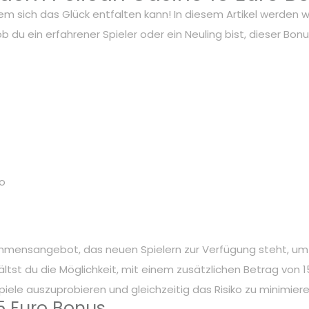
dem sich das Glück entfalten kann! In diesem Artikel werden 
 ob du ein erfahrener Spieler oder ein Neuling bist, dieser Bo
o
ommensangebot, das neuen Spielern zur Verfügung steht, um i
hältst du die Möglichkeit, mit einem zusätzlichen Betrag von 1
Spiele auszuprobieren und gleichzeitig das Risiko zu minimiere
15 Euro Bonus