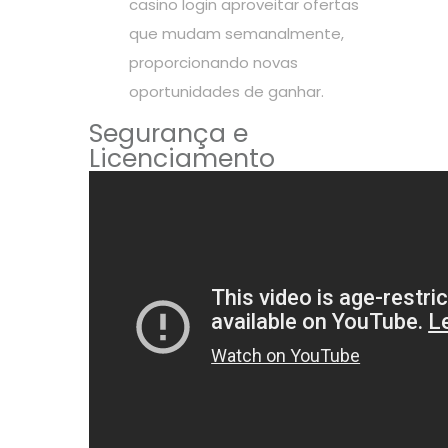
casino login
aproveitar ofertas
que mudam semanalmente,
proporcionando novas
oportunidades de ganhar.
Segurança e
Licenciamento