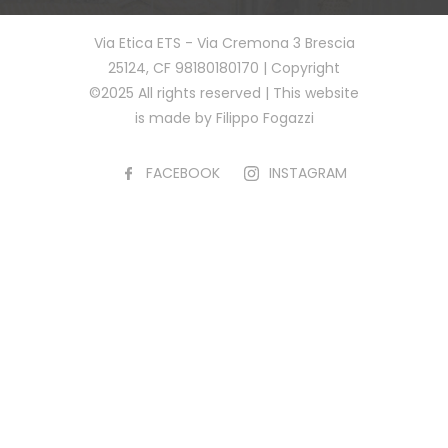
Via Etica ETS - Via Cremona 3 Brescia
25124, CF 98180180170 | Copyright
©2025 All rights reserved | This website
is made by Filippo Fogazzi
FACEBOOK
INSTAGRAM