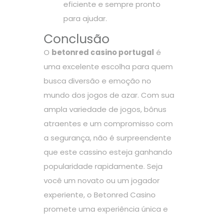
eficiente e sempre pronto
para ajudar.
Conclusão
O
betonred casino portugal
é
uma excelente escolha para quem
busca diversão e emoção no
mundo dos jogos de azar. Com sua
ampla variedade de jogos, bônus
atraentes e um compromisso com
a segurança, não é surpreendente
que este cassino esteja ganhando
popularidade rapidamente. Seja
você um novato ou um jogador
experiente, o Betonred Casino
promete uma experiência única e