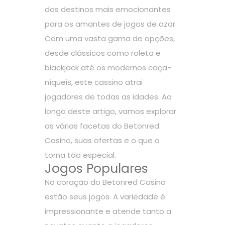
dos destinos mais emocionantes
para os amantes de jogos de azar.
Com uma vasta gama de opções,
desde clássicos como roleta e
blackjack até os modernos caça-
níqueis, este cassino atrai
jogadores de todas as idades. Ao
longo deste artigo, vamos explorar
as várias facetas do Betonred
Casino, suas ofertas e o que o
torna tão especial.
Jogos Populares
No coração do Betonred Casino
estão seus jogos. A variedade é
impressionante e atende tanto a