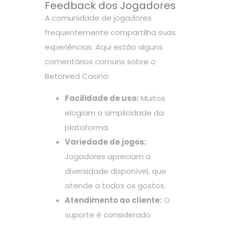
Feedback dos Jogadores
A comunidade de jogadores
frequentemente compartilha suas
experiências. Aqui estão alguns
comentários comuns sobre o
Betonred Casino:
Facilidade de uso:
Muitos
elogiam a simplicidade da
plataforma.
Variedade de jogos:
Jogadores apreciam a
diversidade disponível, que
atende a todos os gostos.
Atendimento ao cliente:
O
suporte é considerado