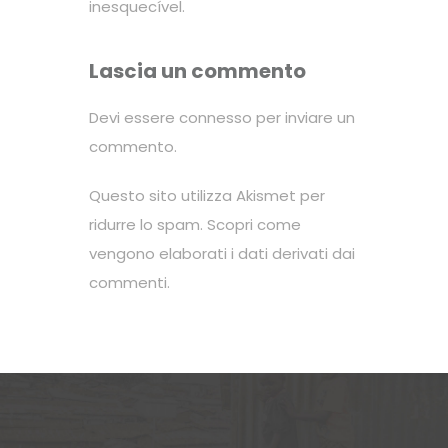
inesquecível.
Lascia un commento
Devi essere
connesso
per inviare un
commento.
Questo sito utilizza Akismet per
ridurre lo spam.
Scopri come
vengono elaborati i dati derivati dai
commenti
.