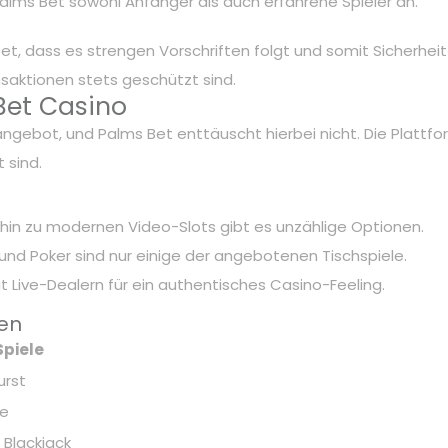
Palms Bet sowohl Anfänger als auch erfahrene Spieler an.
tet, dass es strengen Vorschriften folgt und somit Sicherheit
nsaktionen stets geschützt sind.
Bet Casino
langebot, und Palms Bet enttäuscht hierbei nicht. Die Platt
 sind.
hin zu modernen Video-Slots gibt es unzählige Optionen.
 und Poker sind nur einige der angebotenen Tischspiele.
it Live-Dealern für ein authentisches Casino-Feeling.
ien
Spiele
urst
te
e Blackjack