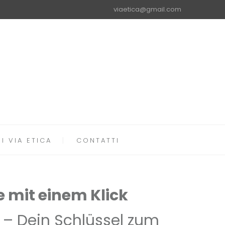
viaetica@gmail.com
DI VIA ETICA
CONTATTI
e mit einem Klick
 – Dein Schlüssel zum