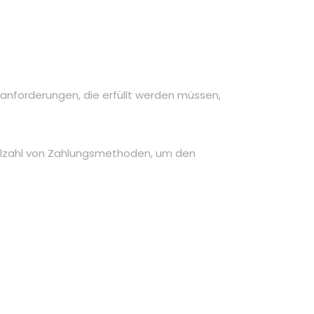
anforderungen, die erfüllt werden müssen,
Vielzahl von Zahlungsmethoden, um den