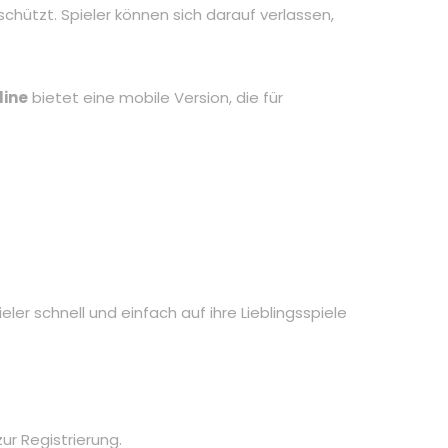
hützt. Spieler können sich darauf verlassen,
line
bietet eine mobile Version, die für
ler schnell und einfach auf ihre Lieblingsspiele
r Registrierung.