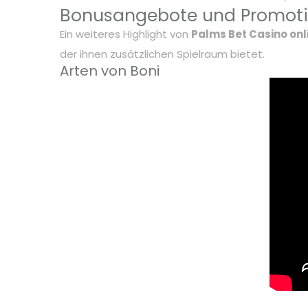
Bonusangebote und Promot
Ein weiteres Highlight von
Palms Bet Casino onl
der ihnen zusätzlichen Spielraum bietet.
Arten von Boni