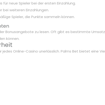
 für neue Spieler bei der ersten Einzahlung.
r bei weiteren Einzahlungen.
äßige Spieler, die Punkte sammeln können.
oten
n der Bonusangebote zu lesen. Oft gibt es bestimmte Umsatz
en können.
heit
ür jedes Online-Casino unerlässlich. Palms Bet bietet eine 