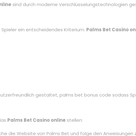
nline
sind durch moderne Verschlüsselungstechnologien gesc
le Spieler ein entscheidendes Kriterium.
Palms Bet Casino on
nutzerfreundlich gestaltet,
palms bet bonus code
sodass Spie
 das
Palms Bet Casino online
stellen:
he die Website von Palms Bet und folge den Anweisungen zu