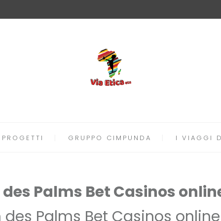
PROGETTI
GRUPPO CIMPUNDA
I VIAGGI 
 des Palms Bet Casinos onlin
n des Palms Bet Casinos online