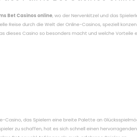
ms Bet Casinos online
, wo der Nervenkitzel und das Spieler
uelle Reise durch die Welt der Online-Casinos, speziell konze
 dieses Casino so besonders macht und welche Vorteile es d
ne-Casino, das Spielern eine breite Palette an Glücksspielmö
ieler zu schaffen, hat es sich schnell einen hervorragenden 