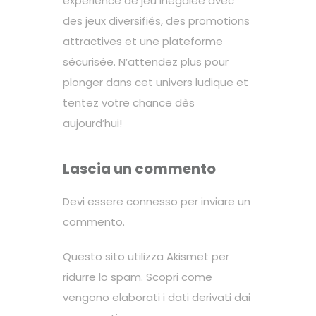
expérience de jeu inégalée avec
des jeux diversifiés, des promotions
attractives et une plateforme
sécurisée. N’attendez plus pour
plonger dans cet univers ludique et
tentez votre chance dès
aujourd’hui!
Lascia un commento
Devi essere
connesso
per inviare un
commento.
Questo sito utilizza Akismet per
ridurre lo spam.
Scopri come
vengono elaborati i dati derivati dai