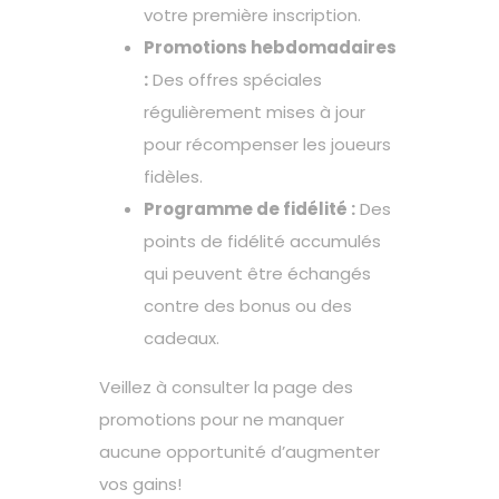
votre première inscription.
Promotions hebdomadaires
:
Des offres spéciales
régulièrement mises à jour
pour récompenser les joueurs
fidèles.
Programme de fidélité :
Des
points de fidélité accumulés
qui peuvent être échangés
contre des bonus ou des
cadeaux.
Veillez à consulter la page des
promotions pour ne manquer
aucune opportunité d’augmenter
vos gains!