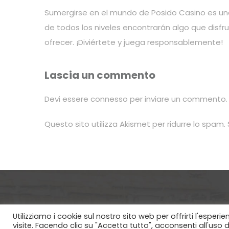
Sumergirse en el mundo de Posido Casino es una
de todos los niveles encontrarán algo que disfru
ofrecer. ¡Diviértete y juega responsablemente!
Lascia un commento
Devi essere
connesso
per inviare un commento.
Questo sito utilizza Akismet per ridurre lo spam.
Utilizziamo i cookie sul nostro sito web per offrirti l'esper
visite. Facendo clic su "Accetta tutto", acconsenti all'uso d
Via Etica ETS - Via Cremona 3 Brescia 25124, CF 981