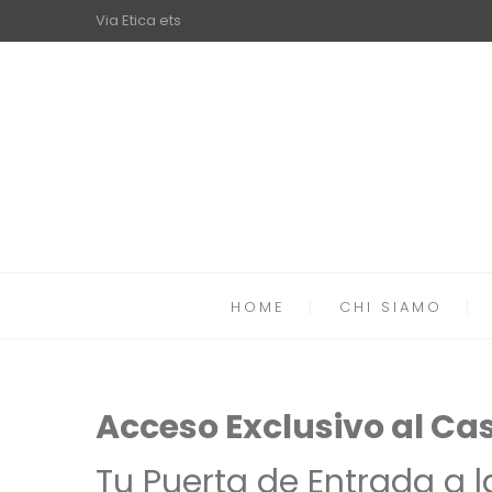
Via Etica ets
HOME
CHI SIAMO
Acceso Exclusivo al Cas
Tu Puerta de Entrada a l