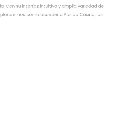
a. Con su interfaz intuitiva y amplia variedad de
 exploraremos cómo acceder a Posido Casino, las