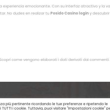
 experiencia emocionante. Con su interfaz atractivo y la v
tar. No dudes en realizar tu
Posido Casino login
y descubrir
Scopri come vengono elaborati i dati derivati dai commenti
.
ienza più pertinente ricordando le tue preferenze e ripetendo le
i TUTTI i cookie. Tuttavia, puoi visitare "Impostazioni cookie" p
80180170 | Copyright ©2025 All