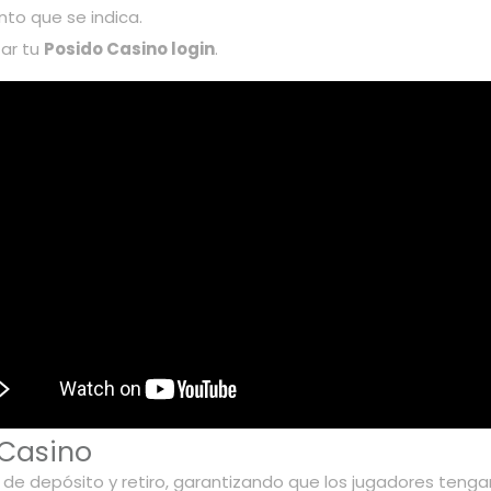
nto que se indica.
zar tu
Posido Casino login
.
 Casino
e depósito y retiro, garantizando que los jugadores tenga