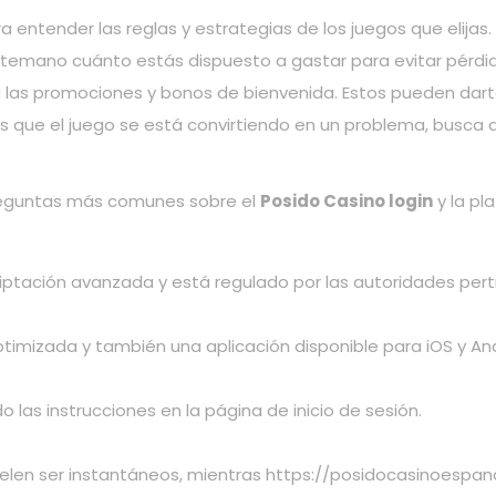
entender las reglas y estrategias de los juegos que elijas.
temano cuánto estás dispuesto a gastar para evitar pérdi
las promociones y bonos de bienvenida. Estos pueden dart
es que el juego se está convirtiendo en un problema, busca 
reguntas más comunes sobre el
Posido Casino login
y la pl
criptación avanzada y está regulado por las autoridades pert
ptimizada y también una aplicación disponible para iOS y And
 las instrucciones en la página de inicio de sesión.
uelen ser instantáneos, mientras
https://posidocasinoespan