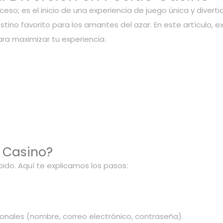
so; es el inicio de una experiencia de juego única y divertid
stino favorito para los amantes del azar. En este artículo,
ara maximizar tu experiencia.
 Casino?
pido. Aquí te explicamos los pasos:
onales (nombre, correo electrónico, contraseña).