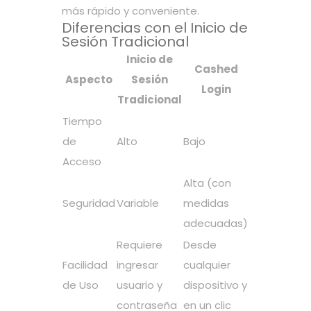
más rápido y conveniente.
Diferencias con el Inicio de
Sesión Tradicional
Inicio de
Cashed
Aspecto
Sesión
Login
Tradicional
Tiempo
de
Alto
Bajo
Acceso
Alta (con
Seguridad
Variable
medidas
adecuadas)
Requiere
Desde
Facilidad
ingresar
cualquier
de Uso
usuario y
dispositivo y
contraseña
en un clic