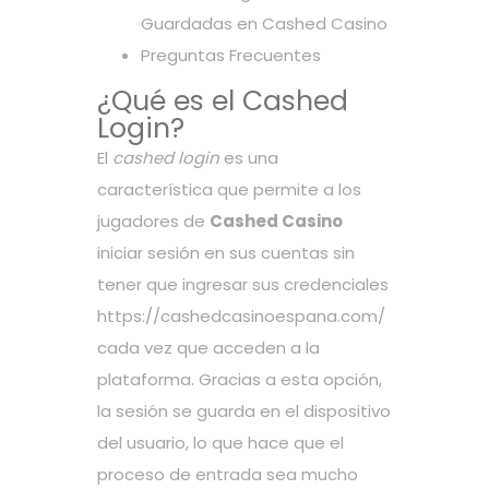
Guardadas en Cashed Casino
Preguntas Frecuentes
¿Qué es el Cashed
Login?
El
cashed login
es una
característica que permite a los
jugadores de
Cashed Casino
iniciar sesión en sus cuentas sin
tener que ingresar sus credenciales
https://cashedcasinoespana.com/
cada vez que acceden a la
plataforma. Gracias a esta opción,
la sesión se guarda en el dispositivo
del usuario, lo que hace que el
proceso de entrada sea mucho