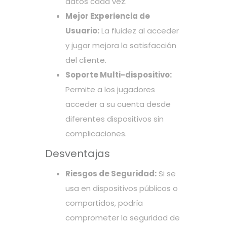
datos cada vez.
Mejor Experiencia de
Usuario:
La fluidez al acceder
y jugar mejora la satisfacción
del cliente.
Soporte Multi-dispositivo:
Permite a los jugadores
acceder a su cuenta desde
diferentes dispositivos sin
complicaciones.
Desventajas
Riesgos de Seguridad:
Si se
usa en dispositivos públicos o
compartidos, podría
comprometer la seguridad de