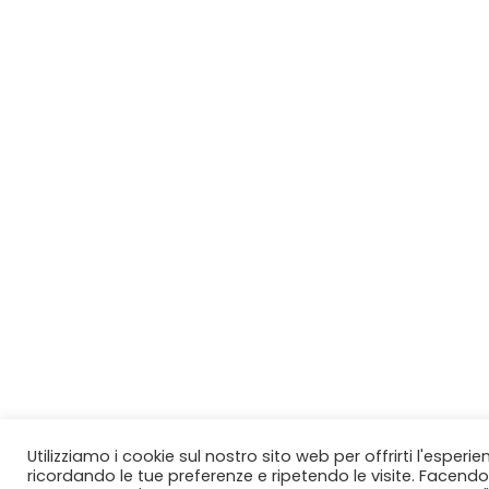
Utilizziamo i cookie sul nostro sito web per offrirti l'esperi
ricordando le tue preferenze e ripetendo le visite. Facendo 