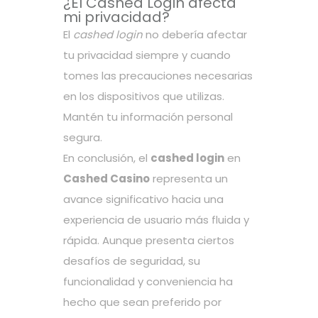
¿El Cashed Login afecta
mi privacidad?
El
cashed login
no debería afectar
tu privacidad siempre y cuando
tomes las precauciones necesarias
en los dispositivos que utilizas.
Mantén tu información personal
segura.
En conclusión, el
cashed login
en
Cashed Casino
representa un
avance significativo hacia una
experiencia de usuario más fluida y
rápida. Aunque presenta ciertos
desafíos de seguridad, su
funcionalidad y conveniencia ha
hecho que sean preferido por