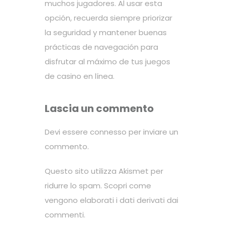
muchos jugadores. Al usar esta
opción, recuerda siempre priorizar
la seguridad y mantener buenas
prácticas de navegación para
disfrutar al máximo de tus juegos
de casino en línea.
Lascia un commento
Devi essere
connesso
per inviare un
commento.
Questo sito utilizza Akismet per
ridurre lo spam.
Scopri come
vengono elaborati i dati derivati dai
commenti
.