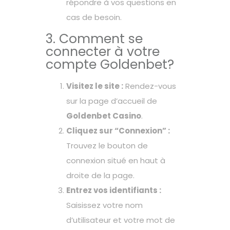
répondre à vos questions en
cas de besoin.
3. Comment se
connecter à votre
compte Goldenbet?
Visitez le site :
Rendez-vous
sur la page d’accueil de
Goldenbet Casino
.
Cliquez sur “Connexion” :
Trouvez le bouton de
connexion situé en haut à
droite de la page.
Entrez vos identifiants :
Saisissez votre nom
d’utilisateur et votre mot de