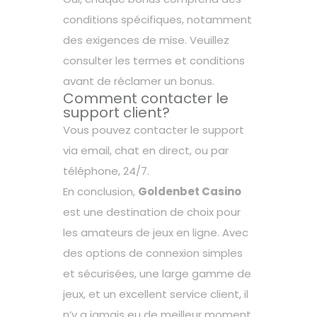
conditions spécifiques, notamment
des exigences de mise. Veuillez
consulter les termes et conditions
avant de réclamer un bonus.
Comment contacter le
support client?
Vous pouvez contacter le support
via email, chat en direct, ou par
téléphone, 24/7.
En conclusion,
Goldenbet Casino
est une destination de choix pour
les amateurs de jeux en ligne. Avec
des options de connexion simples
et sécurisées, une large gamme de
jeux, et un excellent service client, il
n’y a jamais eu de meilleur moment