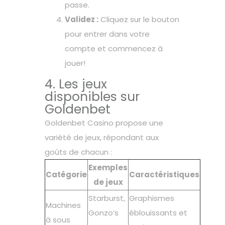
passe.
Validez :
Cliquez sur le bouton
pour entrer dans votre
compte et commencez à
jouer!
4. Les jeux
disponibles sur
Goldenbet
Goldenbet Casino propose une
variété de jeux, répondant aux
goûts de chacun :
Exemples
Catégorie
Caractéristiques
de jeux
Starburst,
Graphismes
Machines
Gonzo’s
éblouissants et
à sous