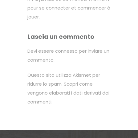
pour se connecter et commencer à
jouer.
Lascia un commento
Devi essere
connesso
per inviare un
commento.
Questo sito utilizza Akismet per
ridurre lo spam.
Scopri come
vengono elaborati i dati derivati dai
commenti
.