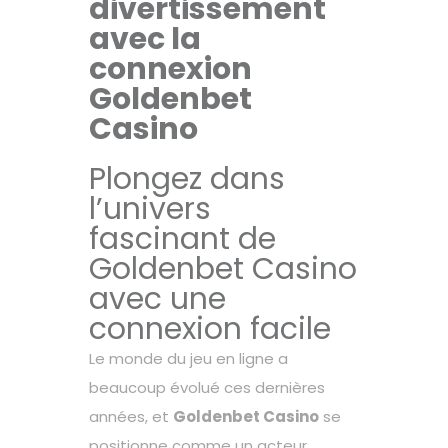
divertissement
avec la
connexion
Goldenbet
Casino
Plongez dans
l’univers
fascinant de
Goldenbet Casino
avec une
connexion facile
Le monde du jeu en ligne a
beaucoup évolué ces dernières
années, et
Goldenbet Casino
se
positionne comme un acteur