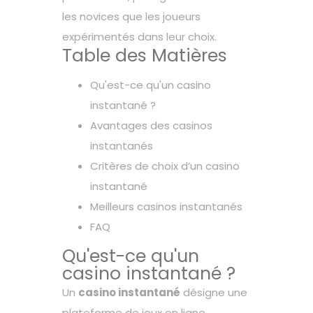
les novices que les joueurs
expérimentés dans leur choix.
Table des Matières
Qu'est-ce qu'un casino
instantané ?
Avantages des casinos
instantanés
Critères de choix d’un casino
instantané
Meilleurs casinos instantanés
FAQ
Qu'est-ce qu'un
casino instantané ?
Un
casino instantané
désigne une
plateforme de jeux en ligne