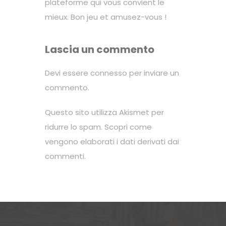
plateforme qui vous convient le
mieux. Bon jeu et amusez-vous !
Lascia un commento
Devi essere
connesso
per inviare un
commento.
Questo sito utilizza Akismet per
ridurre lo spam.
Scopri come
vengono elaborati i dati derivati dai
commenti
.