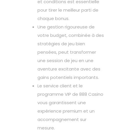
et conditions est essentielle
pour tirer le meilleur parti de
chaque bonus.
Une gestion rigoureuse de
votre budget, combinée à des
stratégies de jeu bien
pensées, peut transformer
une session de jeu en une
aventure excitante avec des
gains potentiels importants.
Le service client et le
programme VIP de 888 Casino
vous garantissent une
expérience premium et un
accompagnement sur
mesure.