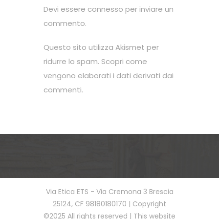
Devi essere
connesso
per inviare un
commento.
Questo sito utilizza Akismet per
ridurre lo spam.
Scopri come
vengono elaborati i dati derivati dai
commenti
.
Via Etica ETS - Via Cremona 3 Brescia
25124, CF 98180180170 | Copyright
©2025 All rights reserved | This website