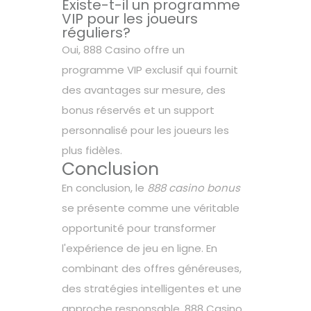
Existe-t-il un programme
VIP pour les joueurs
réguliers?
Oui, 888 Casino offre un
programme VIP exclusif qui fournit
des avantages sur mesure, des
bonus réservés et un support
personnalisé pour les joueurs les
plus fidèles.
Conclusion
En conclusion, le
888 casino bonus
se présente comme une véritable
opportunité pour transformer
l'expérience de jeu en ligne. En
combinant des offres généreuses,
des stratégies intelligentes et une
approche responsable, 888 Casino