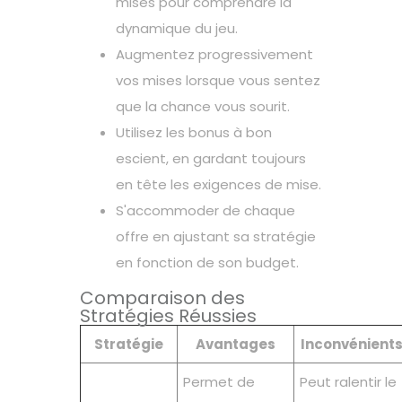
mises pour comprendre la
dynamique du jeu.
Augmentez progressivement
vos mises lorsque vous sentez
que la chance vous sourit.
Utilisez les bonus à bon
escient, en gardant toujours
en tête les exigences de mise.
S'accommoder de chaque
offre en ajustant sa stratégie
en fonction de son budget.
Comparaison des
Stratégies Réussies
Stratégie
Avantages
Inconvénient
Permet de
Peut ralentir le