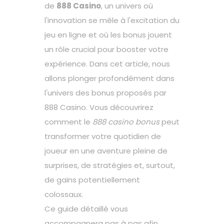
de
888 Casino
, un univers où
l'innovation se mêle à l'excitation du
jeu en ligne et où les bonus jouent
un rôle crucial pour booster votre
expérience. Dans cet article, nous
allons plonger profondément dans
l'univers des bonus proposés par
888 Casino. Vous découvrirez
comment le
888 casino bonus
peut
transformer votre quotidien de
joueur en une aventure pleine de
surprises, de stratégies et, surtout,
de gains potentiellement
colossaux.
Ce guide détaillé vous
accompagnera pas à pas afin