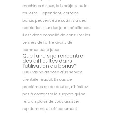
machines à sous, le blackjack ou la
roulette. Cependant, certains
bonus peuvent être soumis à des
restrictions sur des jeux spécifiques.
Il est donc conseillé de consulter les
termes de l'offre avant de
commencer à jouer.
Que faire si je rencontre
des difficultés dans
l'utilisation du bonus?
888 Casino dispose d'un service
clientèle réactif. En cas de
problèmes ou de doutes, n'hésitez
pas à contacter le support qui se
fera un plaisir de vous assister
rapidement et efficacement.