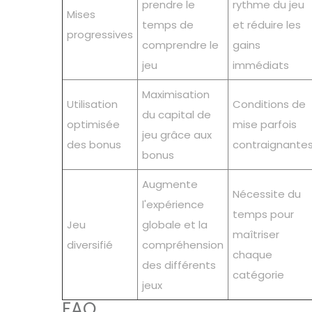
prendre le
rythme du jeu
Mises
temps de
et réduire les
progressives
comprendre le
gains
jeu
immédiats
Maximisation
Utilisation
Conditions de
du capital de
optimisée
mise parfois
jeu grâce aux
des bonus
contraignante
bonus
Augmente
Nécessite du
l'expérience
temps pour
Jeu
globale et la
maîtriser
diversifié
compréhension
chaque
des différents
catégorie
jeux
FAQ