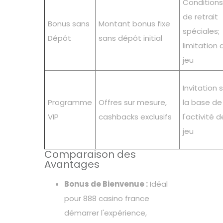
Conditions
de retrait
Bonus sans
Montant bonus fixe
spéciales;
Dépôt
sans dépôt initial
limitation 
jeu
Invitation 
Programme
Offres sur mesure,
la base de
VIP
cashbacks exclusifs
l'activité d
jeu
Comparaison des
Avantages
Bonus de Bienvenue :
Idéal
pour
888 casino france
démarrer l'expérience,