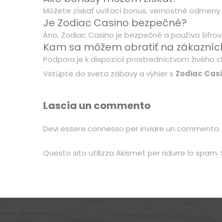
Môžete získať uvítací bonus, vernostné odmeny 
Je Zodiac Casino bezpečné?
Áno, Zodiac Casino je bezpečné a používa šifrov
Kam sa môžem obratiť na zákazníc
Podpora je k dispozícii prostredníctvom živého c
Vstúpte do sveta zábavy a výhier s
Zodiac Cas
Lascia un commento
Devi essere
connesso
per inviare un commento.
Questo sito utilizza Akismet per ridurre lo spam.