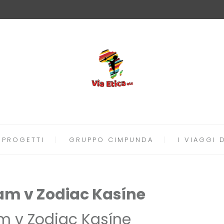
PROGETTI
GRUPPO CIMPUNDA
I VIAGGI 
am v Zodiac Kasíne
m v Zodiac Kasíne