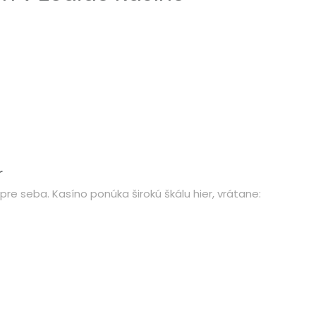
r
pre seba. Kasíno ponúka širokú škálu hier, vrátane: