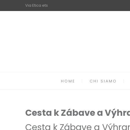
Via Etica ets
HOME
CHI SIAMO
Cesta k Zábave a Výhr
Cesta k Zábave a Výhra