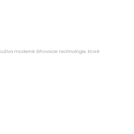
žíva moderné šifrovacie technológie, ktoré