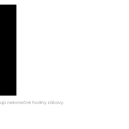
čujú nekonečné hodiny zábavy.