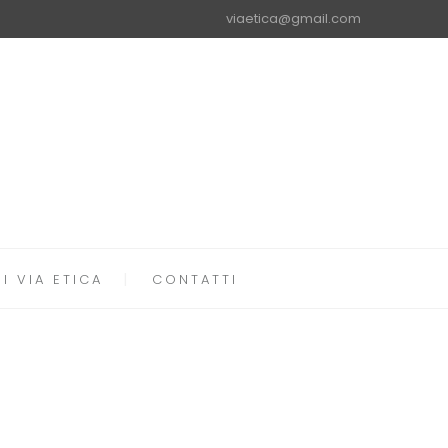
viaetica@gmail.com
DI VIA ETICA
CONTATTI