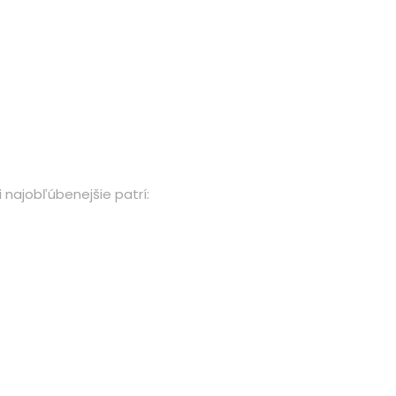
 najobľúbenejšie patrí: