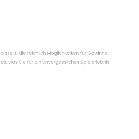
stellt, die reichlich Möglichkeiten für Gewinne
les, was Sie für ein unvergessliches Spielerlebnis