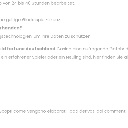
b von 24 bis 48 Stunden bearbeitet.
ne gültige Glücksspiel-Lizenz.
orhanden?
stechnologien, um Ihre Daten zu schützen.
ild fortune deutschland
Casino eine aufregende Gefahr dar
n erfahrener Spieler oder ein Neuling sind, hier finden Sie al
Scopri come vengono elaborati i dati derivati dai commenti
.