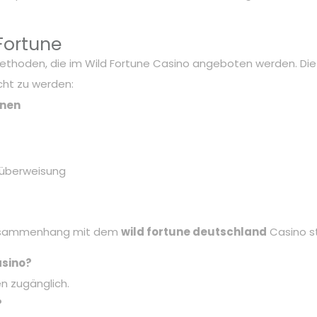
Fortune
methoden, die im Wild Fortune Casino angeboten werden. Die 
cht zu werden:
onen
tüberweisung
m Zusammenhang mit dem
wild fortune deutschland
Casino st
asino?
n zugänglich.
?