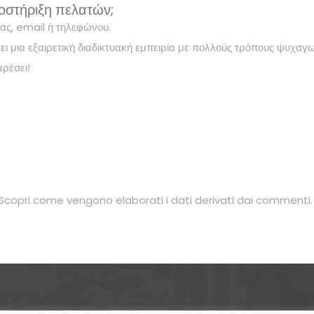
οστήριξη πελατών;
ας, email ή τηλεφώνου.
 μια εξαιρετική διαδικτυακή εμπειρία με πολλούς τρόπους ψυχαγωγ
αρέσει!
Scopri come vengono elaborati i dati derivati dai commenti
.