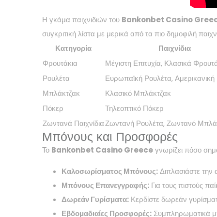
Η γκάμα παιχνιδιών του
Bankonbet Casino Gree
συγκριτική λίστα με μερικά από τα πιο δημοφιλή παιχνί
Κατηγορία
Παιχνίδια
Φρουτάκια
Μέγιστη Επιτυχία, Κλασικά Φρουτ
Ρουλέτα
Ευρωπαϊκή Ρουλέτα, Αμερικανική
Μπλάκτζακ
Κλασικό Μπλάκτζακ
Πόκερ
Τηλεοπτικό Πόκερ
Ζωντανά Παιχνίδια
Ζωντανή Ρουλέτα, Ζωντανό Μπλά
Μπόνους και Προσφορές
Το
Bankonbet Casino Greece
γνωρίζει πόσο σημα
Καλοσωρίσματος Μπόνους:
Διπλασιάστε την 
Μπόνους Επανεγγραφής:
Για τους πιστούς παί
Δωρεάν Γυρίσματα:
Κερδίστε δωρεάν γυρίσματ
Εβδομαδιαίες Προσφορές:
Συμπληρωματικά μπ