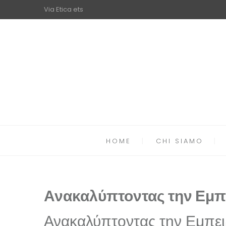
Via Etica ets
HOME
CHI SIAMO
Ανακαλύπτοντας την Εμπ
Ανακαλύπτοντας την Εμπει