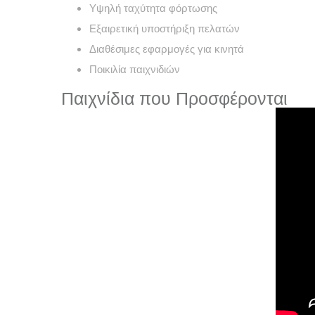
Υψηλή ταχύτητα φόρτωσης
Εξαιρετική υποστήριξη πελατών
Διαθέσιμες εφαρμογές για κινητά
Ποικιλία παιχνιδιών
Παιχνίδια που Προσφέρονται