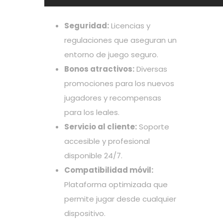
Seguridad:
Licencias y
regulaciones que aseguran un
entorno de juego seguro.
Bonos atractivos:
Diversas
promociones para los nuevos
jugadores y recompensas
para los leales.
Servicio al cliente:
Soporte
accesible y profesional
disponible 24/7.
Compatibilidad móvil:
Plataforma optimizada que
permite jugar desde cualquier
dispositivo.