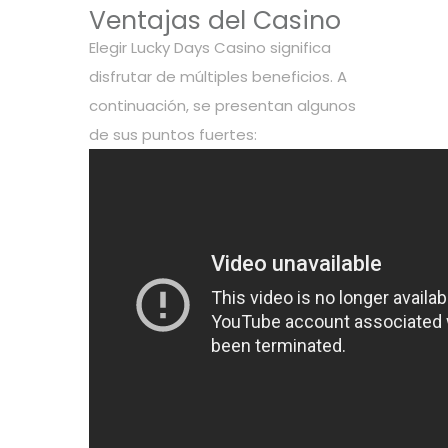
Ventajas del Casino
Elegir Lucky Days Casino significa
disfrutar de múltiples beneficios. A
continuación, se presentan algunos
de sus puntos fuertes: