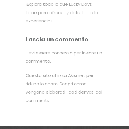
¡Explora todo lo que Lucky Days
tiene para ofrecer y disfruta de la
experiencia!
Lascia un commento
Devi essere
connesso
per inviare un
commento.
Questo sito utilizza Akismet per
ridurre lo spam.
Scopri come
vengono elaborati i dati derivati dai
commenti
.