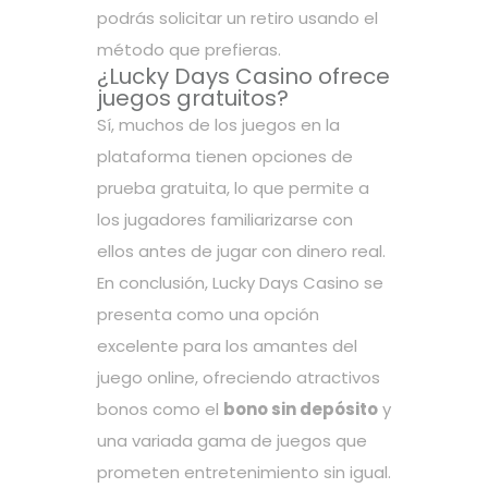
podrás solicitar un retiro usando el
método que prefieras.
¿Lucky Days Casino ofrece
juegos gratuitos?
Sí, muchos de los juegos en la
plataforma tienen opciones de
prueba gratuita, lo que permite a
los jugadores familiarizarse con
ellos antes de jugar con dinero real.
En conclusión, Lucky Days Casino se
presenta como una opción
excelente para los amantes del
juego online, ofreciendo atractivos
bonos como el
bono sin depósito
y
una variada gama de juegos que
prometen entretenimiento sin igual.