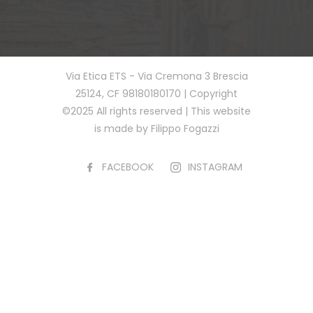
Via Etica ETS - Via Cremona 3 Brescia
25124, CF 98180180170 | Copyright
©2025 All rights reserved | This website
is made by Filippo Fogazzi
FACEBOOK
INSTAGRAM