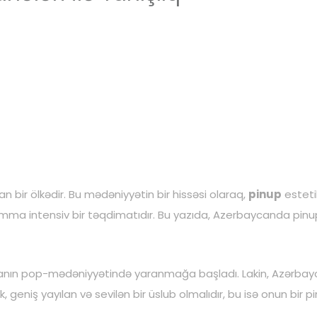
n bir ölkədir. Bu mədəniyyətin bir hissəsi olaraq,
pinup
esteti
 amma intensiv bir təqdimatıdır. Bu yazıda, Azerbaycanda pi
merikanın pop-mədəniyyətində yaranmağa başladı. Lakin, Azərb
, geniş yayılan və sevilən bir üslub olmalıdır, bu isə onun bir
p