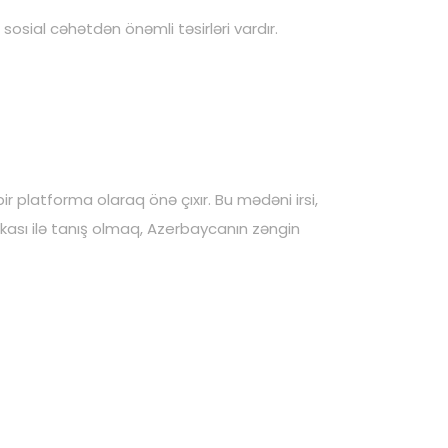
osial cəhətdən önəmli təsirləri vardır.
 bir platforma olaraq önə çıxır. Bu mədəni irsi,
ası ilə tanış olmaq, Azerbaycanın zəngin