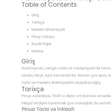
Table of Contents
Giriş
Tarixçə
Mədəni Əhəmiyyət
Pinup Üslubu
İkonik Fiqlər
Nəticə
Giriş
Azerbaycan, zəngin tarixi və mədəniyyəti ilə tanına
üslubu deyil, eyni zamanda bir dövrün çox qısa,
tarixi və mədəni əhəmiyyətini araşdıracağıq.
Tarixçə
Pinup estetikası, 1940-cı illərin ortalarında A
inkişaf etdiyini öyrənmək çox maraqlıdır. Bu estetik
Pinup Tarixi və İnkişafı