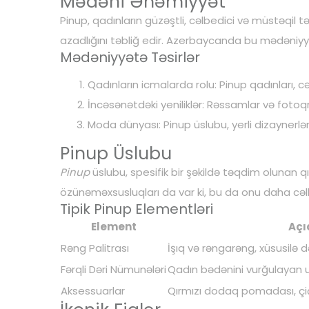
Mədəni Əhəmiyyət
Pinup, qadınların güzəştli, cəlbedici və müstəqil tə
azadlığını təbliğ edir. Azerbaycanda bu mədəniyy
Mədəniyyətə Təsirlər
Qadınların icmalarda rolu: Pinup qadınları, c
İncəsənətdəki yeniliklər: Rəssamlar və fotoq
Moda dünyası: Pinup üslubu, yerli dizaynerlə
Pinup Üslubu
Pinup
üslubu, spesifik bir şəkildə təqdim olunan q
özünəməxsusluqları da var ki, bu da onu daha cəlb
Tipik Pinup Elementləri
Element
Açı
Rəng Palitrası
İşıq və rəngarəng, xüsusilə d
Fərqli Dəri Nümunələri
Qadın bədənini vurğulayan u
Aksessuarlar
Qırmızı dodaq pomadası, çiçə