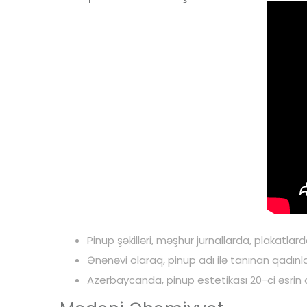
Pinup şəkilləri, məşhur jurnallarda, plakatl
Ənənəvi olaraq, pinup adı ilə tanınan qadınlar
Azerbaycanda, pinup estetikası 20-ci əsrin 