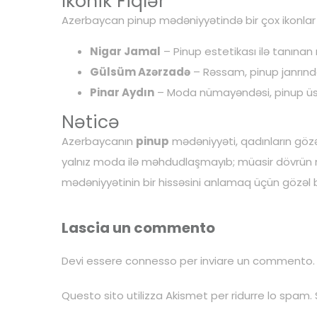
İkonik Fiqlər
Azerbaycan pinup mədəniyyətində bir çox ikonlar va
Nigar Jamal
– Pinup estetikası ilə tanınan
Gülsüm Azərzadə
– Rəssam, pinup janrında
Pinar Aydın
– Moda nümayəndəsi, pinup ü
Nəticə
Azerbaycanın
pinup
mədəniyyəti, qadınların gözəlli
yalnız moda ilə məhdudlaşmayıb; müasir dövrün m
mədəniyyətinin bir hissəsini anlamaq üçün gözəl bi
Lascia un commento
Devi essere
connesso
per inviare un commento.
Questo sito utilizza Akismet per ridurre lo spam.