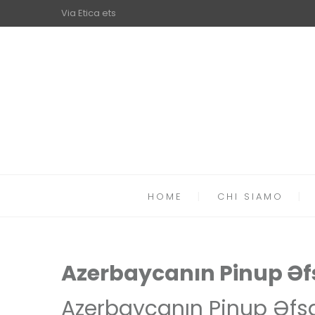
Via Etica ets
HOME
CHI SIAMO
Azerbaycanın Pinup Əfsa
Azerbaycanın Pinup Əfsan