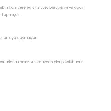
mək imkanı verərək, cinsiyyət bərabərliyi və qadın
r tapmışdır.
lər ortaya qoymuşlar.
sessuarlarla tanınır. Azərbaycan pinup üslubunun