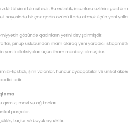
rzdə təfsirini təmsil edir. Bu estetik, insanlara özlərini göstər
ət sayəsində bir çox qadın özünü ifadə etmək üçün yeni yolla
əmiyyətin gözündə qadınların yerini dəyişdirmişdir.
raflar, pinup üslubundan ilham alaraq yeni yaradıcı istiqamət
rin yeni kolleksiyaları üçün ilham mənbəyi olmuşdur.
ırmızı-lipstick, şirin volanlar, hündür ayaqqabılar və unikal ak
edici edir.
qlama
ə qırmızı, mavi və ağ tonları.
nikal parçalar.
klər, taçlar və büyük eynəklər.