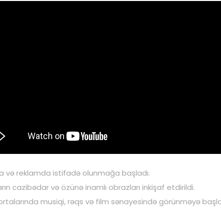
arda və reklamda istifadə olunmağa başladı.
ın cazibədar və özünə inamlı obrazları inkişaf etdirildi.
ortalarında musiqi, rəqs və film sənayesində görünməyə başla