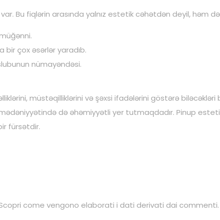
r. Bu fiqlərin arasında yalnız estetik cəhətdən deyil, həm də s
 müğənni.
 bir çox əsərlər yaradıb.
slubunun nümayəndəsi.
klərini, müstəqilliklərini və şəxsi ifadələrini göstərə biləcəkləri
ədəniyyətində də əhəmiyyətli yer tutmaqdadır. Pinup estetik
r fürsətdir.
Scopri come vengono elaborati i dati derivati dai commenti
.