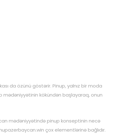
kası da özünü göstərir. Pinup, yalnız bir moda
nup mədəniyyətinin kökündən başlayaraq, onun
aycan mədəniyyətində pinup konseptinin necə
inupazerbaycan.win
çox elementlərinə bağlıdır.