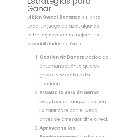
Estrategias para
Ganar
Si bien
Sweet Bonanza
es, ante
todo, un juego de azar, algunas
estrategias pueden mejorar tus
probabilidades de éxito:
Gestión de Banca:
Decide de
antemano cuánto quieres
gastar y respeta esta
cantidad.
Prueba la versión demo:
sweetbonanzaargentina.com
Familiarízate con el juego
antes de arriesgar dinero real.
Aprovecha las
Bonificaciones:
Usa los giros