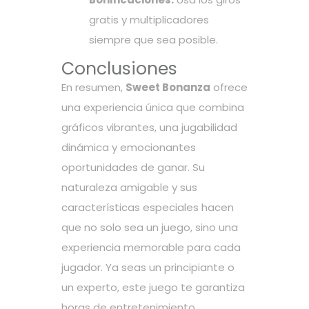
gratis y multiplicadores
siempre que sea posible.
Conclusiones
En resumen,
Sweet Bonanza
ofrece
una experiencia única que combina
gráficos vibrantes, una jugabilidad
dinámica y emocionantes
oportunidades de ganar. Su
naturaleza amigable y sus
características especiales hacen
que no solo sea un juego, sino una
experiencia memorable para cada
jugador. Ya seas un principiante o
un experto, este juego te garantiza
horas de entretenimiento.