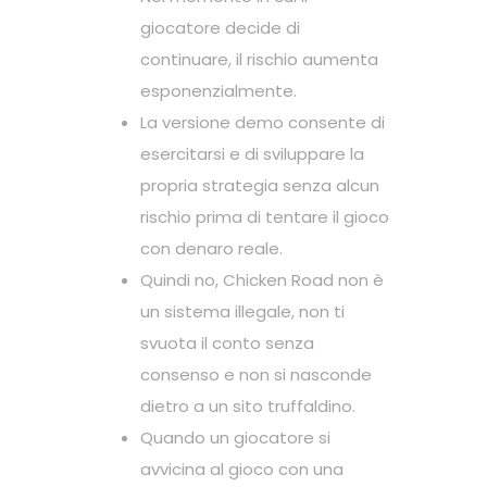
giocatore decide di
continuare, il rischio aumenta
esponenzialmente.
La versione demo consente di
esercitarsi e di sviluppare la
propria strategia senza alcun
rischio prima di tentare il gioco
con denaro reale.
Quindi no, Chicken Road non è
un sistema illegale, non ti
svuota il conto senza
consenso e non si nasconde
dietro a un sito truffaldino.
Quando un giocatore si
avvicina al gioco con una