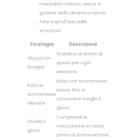
mentalità matura, riesce a
godere della dinamica senza
farsi sopraffare dalle
emozioni.
Strategia
Descrizione
Stabilisci un limite di
Gioca con
spesa per ogni
budget
sessione.
Inizia con scommesse
Evita le
basse fino a
scommesse
conoscere meglio il
elevate
gioco.
Comprendi le
Studia il
meccaniche e i rischi
gioco
prima di scommettere.