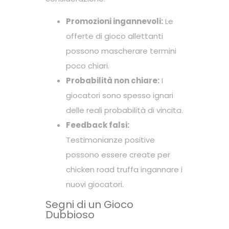
Promozioni ingannevoli:
Le
offerte di gioco allettanti
possono mascherare termini
poco chiari.
Probabilità non chiare:
I
giocatori sono spesso ignari
delle reali probabilità di vincita.
Feedback falsi:
Testimonianze positive
possono essere create per
chicken road truffa
ingannare i
nuovi giocatori.
Segni di un Gioco
Dubbioso