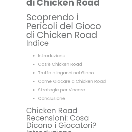
di Chicken Road
Scoprendo i
Pericoli del Gioco
di Chicken Road
Indice
Introduzione
Cos’è Chicken Road
Truffe e Inganni nel Gioco
Come Giocare a Chicken Road
Strategie per Vincere
Conclusione
Chicken Road
Recensioni: Cosa
Dicono i Giocatori?