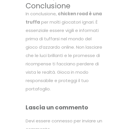
Conclusione
In conclusione,
chicken road è una
truffa
per molti giocatori ignari. È
essenziale essere vigili e informati
prima di tuffarsi nel mondo del
gioco d’azzardo online. Non lasciare
che le luci brillanti e le promesse di
ricompense ti facciano perdere di
vista le realtà. Gioca in modo
responsabile e proteggi il tuo
portafoglio.
Lascia un commento
Devi essere
connesso
per inviare un