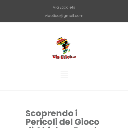
Via Etica ets
viaetica@gmail.com
Scoprendo i
Pericoli del Gioco