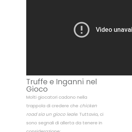
Truffe e Inganni nel
Gioco
Molti giocatori cadono nella
trappola di credere che
chicken
road sia un gioco leale
. Tuttavia, ci
sono segnali di allerta da tenere in
considerazione: