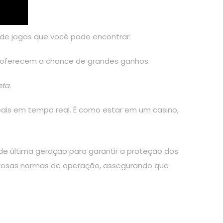
de jogos que você pode encontrar:
ot oferecem a chance de grandes ganhos.
eta
.
eais em tempo real. É como estar em um casino,
a de última geração para garantir a proteção dos
igorosas normas de operação, assegurando que