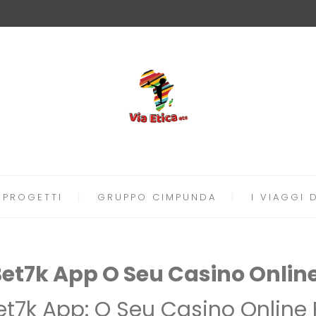
PROGETTI
GRUPPO CIMPUNDA
I VIAGGI 
t7k App O Seu Casino Online
7k App: O Seu Casino Online 