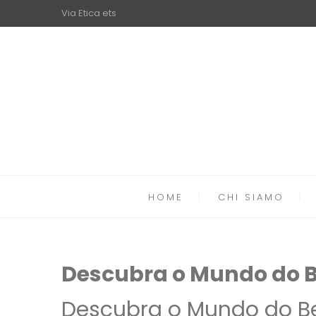
Via Etica ets
HOME
CHI SIAMO
Descubra o Mundo do Be
Descubra o Mundo do Bet