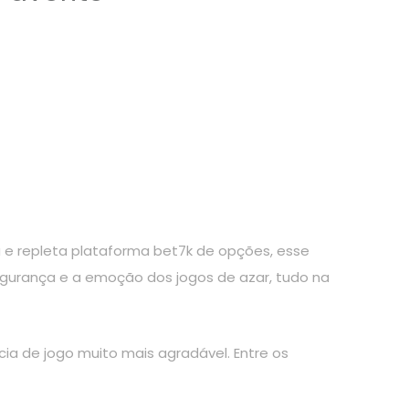
 e repleta
plataforma bet7k
de opções, esse
 segurança e a emoção dos jogos de azar, tudo na
ia de jogo muito mais agradável. Entre os