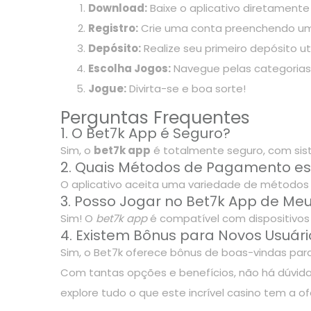
Download:
Baixe o aplicativo diretamente d
Registro:
Crie uma conta preenchendo um 
Depósito:
Realize seu primeiro depósito u
Escolha Jogos:
Navegue pelas categorias 
Jogue:
Divirta-se e boa sorte!
Perguntas Frequentes
1. O Bet7k App é Seguro?
Sim, o
bet7k app
é totalmente seguro, com sis
2. Quais Métodos de Pagamento es
O aplicativo aceita uma variedade de métodos d
3. Posso Jogar no Bet7k App de Meu
Sim! O
bet7k app
é compatível com dispositivos 
4. Existem Bônus para Novos Usuári
Sim, o Bet7k oferece bônus de boas-vindas par
Com tantas opções e benefícios, não há dúvid
explore tudo o que este incrível casino tem a of