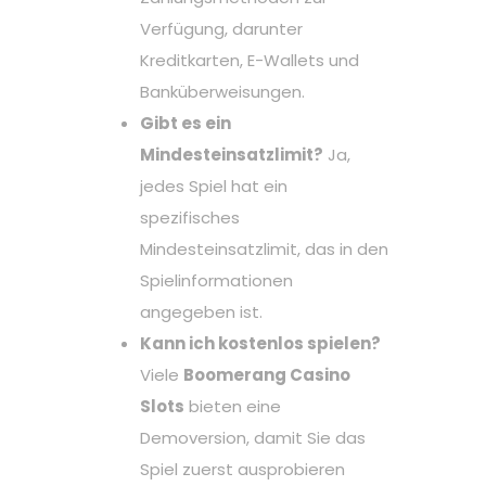
Verfügung, darunter
Kreditkarten, E-Wallets und
Banküberweisungen.
Gibt es ein
Mindesteinsatzlimit?
Ja,
jedes Spiel hat ein
spezifisches
Mindesteinsatzlimit, das in den
Spielinformationen
angegeben ist.
Kann ich kostenlos spielen?
Viele
Boomerang Casino
Slots
bieten eine
Demoversion, damit Sie das
Spiel zuerst ausprobieren