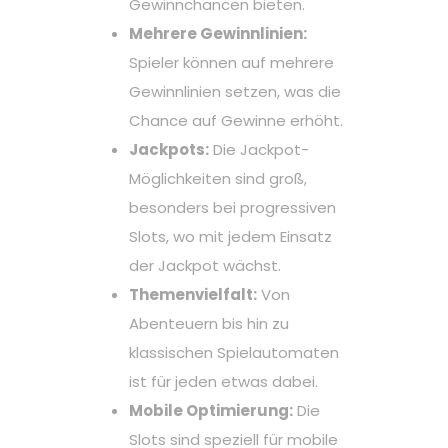
Gewinnchancen bieten.
Mehrere Gewinnlinien:
Spieler können auf mehrere
Gewinnlinien setzen, was die
Chance auf Gewinne erhöht.
Jackpots:
Die Jackpot-
Möglichkeiten sind groß,
besonders bei progressiven
Slots, wo mit jedem Einsatz
der Jackpot wächst.
Themenvielfalt:
Von
Abenteuern bis hin zu
klassischen Spielautomaten
ist für jeden etwas dabei.
Mobile Optimierung:
Die
Slots sind speziell für mobile