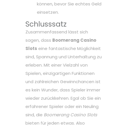
können, bevor Sie echtes Geld
einsetzen.
Schlusssatz
Zusammenfassend lässt sich
sagen, dass
Boomerang Casino
Slots
eine fantastische Möglichkeit
sind, Spannung und Unterhaltung zu
erleben. Mit einer Vielzahl von
Spielen, einzigartigen Funktionen
und zahlreichen Gewinnchancen ist
es kein Wunder, dass Spieler immer
wieder zurückkehren. Egal ob Sie ein
erfahrener Spieler oder ein Neuling
sind, die
Boomerang Casino Slots
bieten für jeden etwas. Also