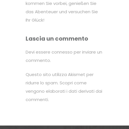
kommen Sie vorbei, genießen Sie
das Abenteuer und versuchen Sie
Ihr Glück!
Lascia un commento
Devi essere
connesso
per inviare un
commento.
Questo sito utilizza Akismet per
ridurre lo spam.
Scopri come
vengono elaborati i dati derivati dai
commenti
.