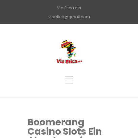
Via Etica ets
viaetica@gmail.com
Boomerang
Casino Slots Ein