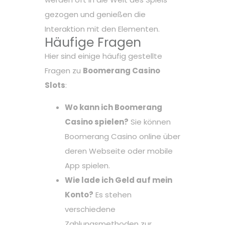
gezogen und genießen die
Interaktion mit den Elementen.
Häufige Fragen
Hier sind einige häufig gestellte
Fragen zu
Boomerang Casino
Slots
:
Wo kann ich Boomerang
Casino spielen?
Sie können
Boomerang Casino online über
deren Webseite oder mobile
App spielen.
Wie lade ich Geld auf mein
Konto?
Es stehen
verschiedene
Zahlungsmethoden zur