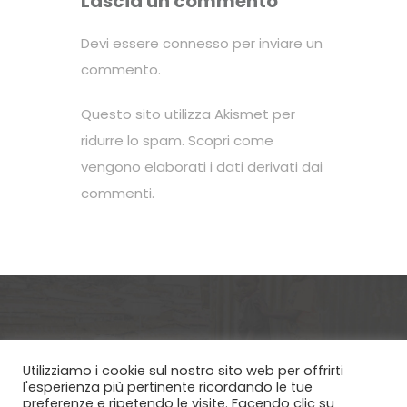
Lascia un commento
Devi essere
connesso
per inviare un
commento.
Questo sito utilizza Akismet per
ridurre lo spam.
Scopri come
vengono elaborati i dati derivati dai
commenti
.
Utilizziamo i cookie sul nostro sito web per offrirti
Via Etica ETS - Via Cremona 3 Brescia
l'esperienza più pertinente ricordando le tue
preferenze e ripetendo le visite. Facendo clic su
25124, CF 98180180170 | Copyright