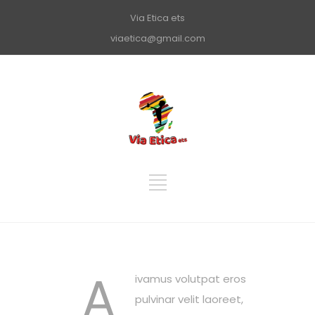
Via Etica ets
viaetica@gmail.com
A
ivamus volutpat eros
pulvinar velit laoreet,