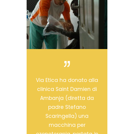
Via Etica ha donato alla
clinica Saint Damien di
Ambanja (diretta da
padre Stefano
Scaringella) una
macchina per
ozonoterapia, portata in