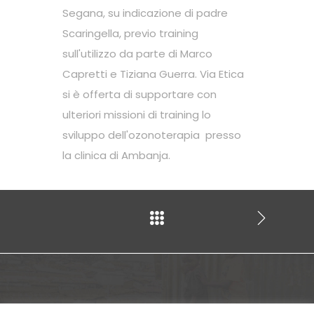
Segana, su indicazione di padre
Scaringella, previo training
sull'utilizzo da parte di Marco
Capretti e Tiziana Guerra. Via Etica
si è offerta di supportare con
ulteriori missioni di training lo
sviluppo dell'ozonoterapia presso
la clinica di Ambanja.