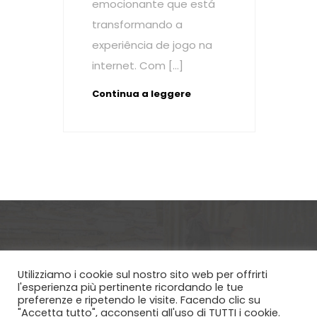
emocionante que está
transformando a
experiência de jogo na
internet. Com […]
Continua a leggere
Utilizziamo i cookie sul nostro sito web per offrirti
Via Etica ETS - Via Cremona 3 Brescia
l'esperienza più pertinente ricordando le tue
preferenze e ripetendo le visite. Facendo clic su
25124, CF 98180180170 | Copyright
"Accetta tutto", acconsenti all'uso di TUTTI i cookie.