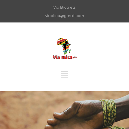
Via Etica ets
viaetica@gmail.com