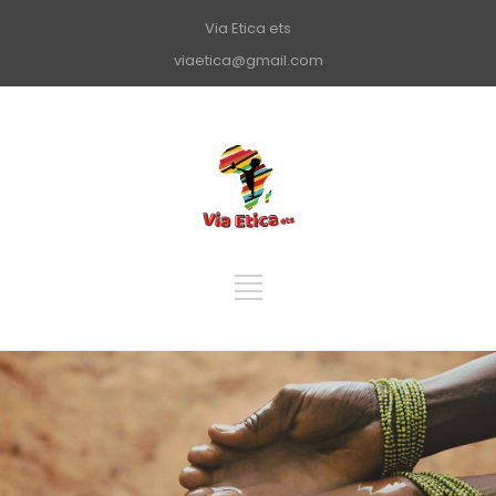
Via Etica ets
viaetica@gmail.com