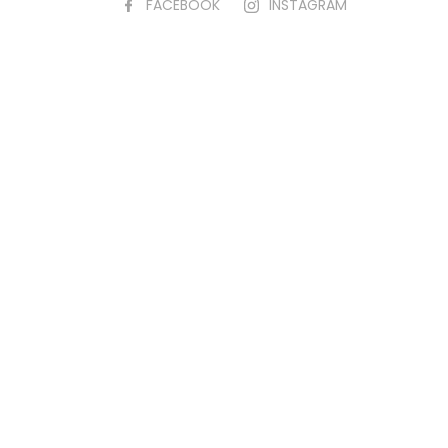
FACEBOOK
INSTAGRAM