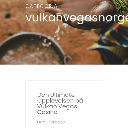
CATEGORIA
vulkanvegasnorge
Den Ultimate
Opplevelsen på
Vulkan Vegas
Casino
Den Ultimate