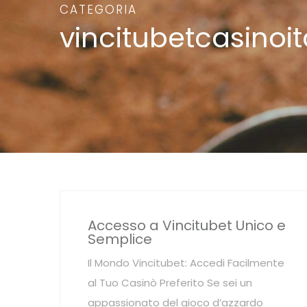
CATEGORIA
vincitubetcasinoi
Accesso a Vincitubet Unico e
Semplice
Il Mondo Vincitubet: Accedi Facilmente
al Tuo Casinò Preferito Se sei un
appassionato del gioco d’azzardo