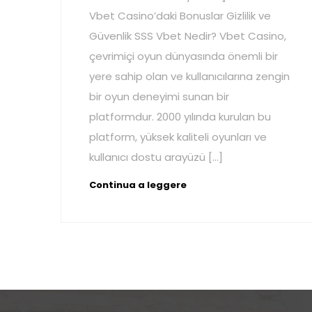
Vbet Casino’daki Bonuslar Gizlilik ve
Güvenlik SSS Vbet Nedir? Vbet Casino,
çevrimiçi oyun dünyasında önemli bir
yere sahip olan ve kullanıcılarına zengin
bir oyun deneyimi sunan bir
platformdur. 2000 yılında kurulan bu
platform, yüksek kaliteli oyunları ve
kullanıcı dostu arayüzü […]
Continua a leggere