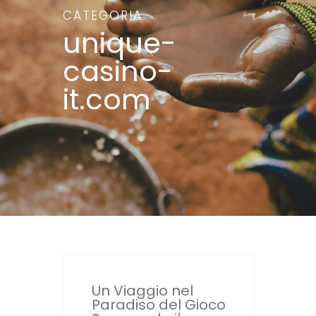
CATEGORIA
unique-
casino-
it.com
Un Viaggio nel
Paradiso del Gioco