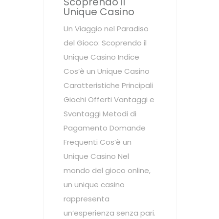
Scoprendo il
Unique Casino
Un Viaggio nel Paradiso
del Gioco: Scoprendo il
Unique Casino Indice
Cos’è un Unique Casino
Caratteristiche Principali
Giochi Offerti Vantaggi e
Svantaggi Metodi di
Pagamento Domande
Frequenti Cos’è un
Unique Casino Nel
mondo del gioco online,
un unique casino
rappresenta
un’esperienza senza pari.