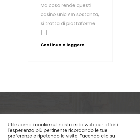
Ma cosa rende questi
casinò unici? In sostanza,
si tratta di piattaforme
[…]
Continua a leggere
Utilizziamo i cookie sul nostro sito web per offrirti
Via Etica ETS - Via Cremona 3 Brescia
l'esperienza più pertinente ricordando le tue
preferenze e ripetendo le visite. Facendo clic su
25124, CF 98180180170 | Copyright