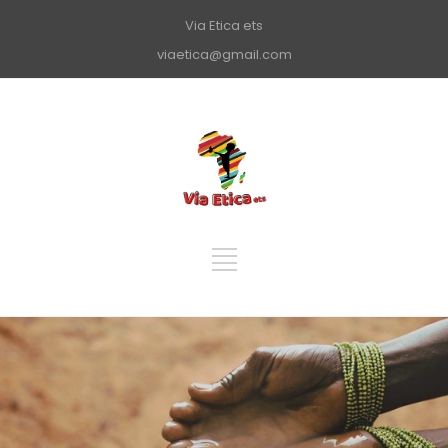
Via Etica ets
viaetica@gmail.com