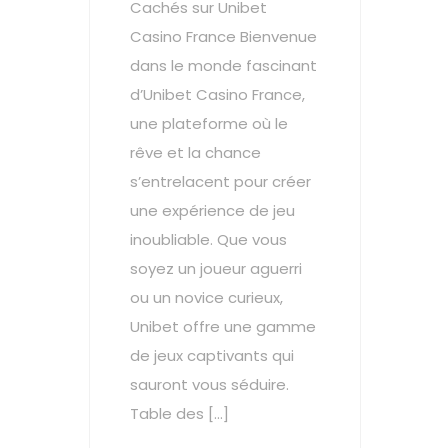
Cachés sur Unibet
Casino France Bienvenue
dans le monde fascinant
d’Unibet Casino France,
une plateforme où le
rêve et la chance
s’entrelacent pour créer
une expérience de jeu
inoubliable. Que vous
soyez un joueur aguerri
ou un novice curieux,
Unibet offre une gamme
de jeux captivants qui
sauront vous séduire.
Table des […]