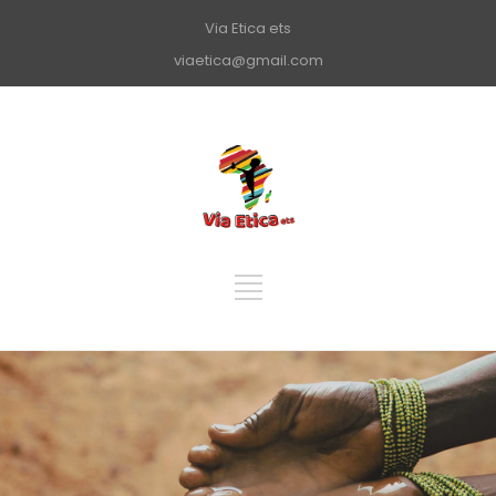
Via Etica ets
viaetica@gmail.com