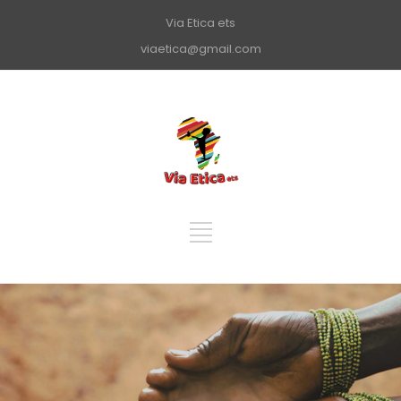
Via Etica ets
viaetica@gmail.com