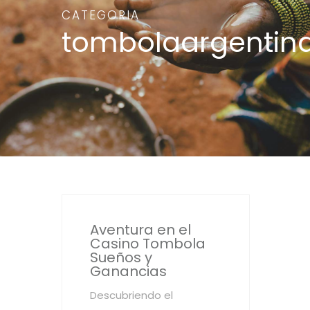
CATEGORIA
tombolaargentin
Aventura en el
Casino Tombola
Sueños y
Ganancias
Descubriendo el