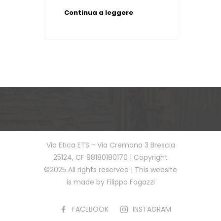
Continua a leggere
Via Etica ETS - Via Cremona 3 Brescia
25124, CF 98180180170 | Copyright
©2025 All rights reserved | This website
is made by Filippo Fogazzi
FACEBOOK
INSTAGRAM