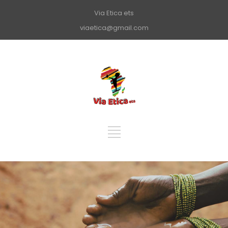
Via Etica ets
viaetica@gmail.com