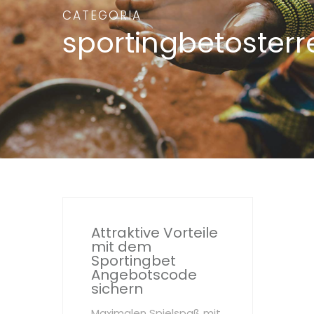
CATEGORIA
sportingbetoster
Attraktive Vorteile
mit dem
Sportingbet
Angebotscode
sichern
Maximalen Spielspaß mit