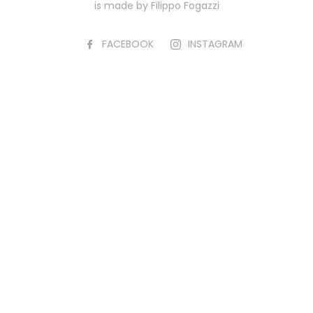
is made by Filippo Fogazzi
FACEBOOK
INSTAGRAM