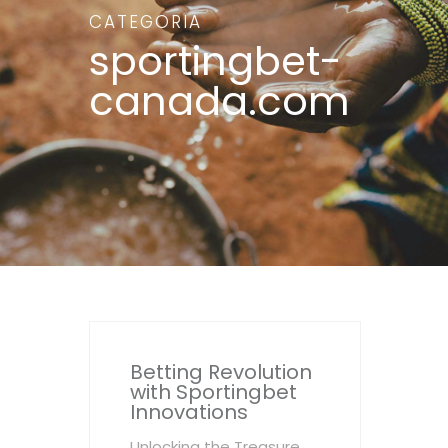
CATEGORIA
sportingbet-
canada.com
Betting Revolution
with Sportingbet
Innovations
Unlocking the Treasure