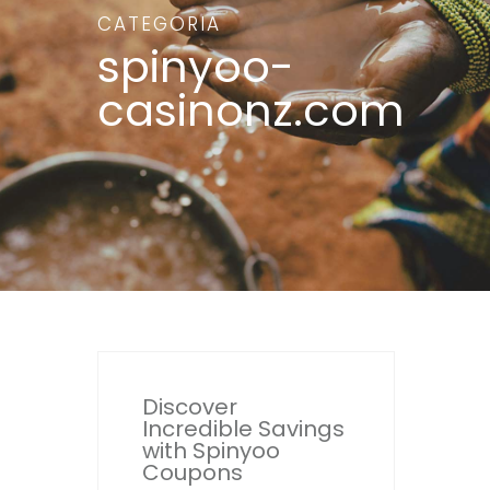
CATEGORIA
spinyoo-
casinonz.com
Discover
Incredible Savings
with Spinyoo
Coupons