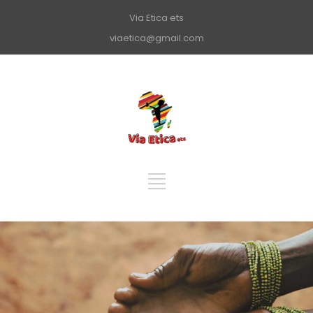
Via Etica ets
viaetica@gmail.com